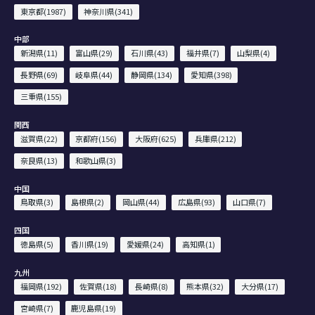
東京都(1987)
神奈川県(341)
中部
新潟県(11)
富山県(29)
石川県(43)
福井県(7)
山梨県(4)
長野県(69)
岐阜県(44)
静岡県(134)
愛知県(398)
三重県(155)
関西
滋賀県(22)
京都府(156)
大阪府(625)
兵庫県(212)
奈良県(13)
和歌山県(3)
中国
鳥取県(3)
島根県(2)
岡山県(44)
広島県(93)
山口県(7)
四国
徳島県(5)
香川県(19)
愛媛県(24)
高知県(1)
九州
福岡県(192)
佐賀県(18)
長崎県(8)
熊本県(32)
大分県(17)
宮崎県(7)
鹿児島県(19)