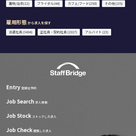
着物/浴衣(12)
ブライダル(44)
カフェ/フード(250)
その他(135)
雇用形態
から求人を探す
派遣社員 (3404)
正社員・契約社員 (2017)
アルバイト (23)
Entry
登録会予約
Job Search
求人検索
Job Stock
ストックした求人
Job Check
閲覧した求人