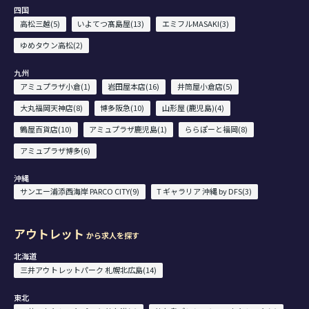
四国
高松三越(5)
いよてつ髙島屋(13)
エミフルMASAKI(3)
ゆめタウン高松(2)
九州
アミュプラザ小倉(1)
岩田屋本店(16)
井筒屋小倉店(5)
大丸福岡天神店(8)
博多阪急(10)
山形屋 (鹿児島)(4)
鶴屋百貨店(10)
アミュプラザ鹿児島(1)
ららぽーと福岡(8)
アミュプラザ博多(6)
沖縄
サンエー浦添西海岸 PARCO CITY(9)
T ギャラリア 沖縄 by DFS(3)
アウトレット
から求人を探す
北海道
三井アウトレットパーク 札幌北広島(14)
東北