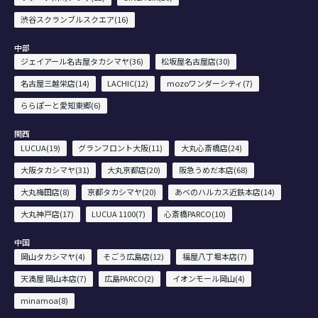
渋谷スクランブルスクエア(16)
中部
ジェイアール名古屋タカシマヤ(36)
松坂屋名古屋店(30)
名古屋三越栄店(14)
LACHIC(12)
mozoワンダーシティ(7)
ららぽーと愛知東郷(6)
関西
LUCUA(19)
グランフロント大阪(11)
大丸心斎橋店(24)
大阪タカシマヤ(31)
大丸京都店(20)
阪急うめだ本店(68)
大丸梅田店(8)
京都タカシマヤ(20)
あべのハルカス近鉄本店(14)
大丸神戸店(17)
LUCUA 1100(7)
心斎橋PARCO(10)
中国
岡山タカシマヤ(4)
そごう広島店(12)
福屋八丁堀本店(7)
天満屋 岡山本店(7)
広島PARCO(2)
イオンモール岡山(4)
minamoa(8)