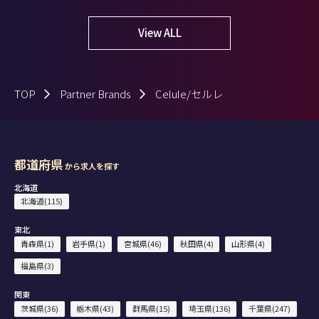
View ALL
TOP
Partner Brands
Celule/セルレ
都道府県
から求人を探す
北海道
北海道(115)
東北
青森県(1)
岩手県(1)
宮城県(46)
秋田県(4)
山形県(4)
福島県(3)
関東
茨城県(36)
栃木県(43)
群馬県(15)
埼玉県(136)
千葉県(247)