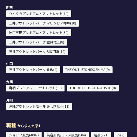
関西
りんくうプレミアム・アウトレット(19)
三井アウトレットパーク マリンピア神戸(10)
神戸三田プレミアム・アウトレット(39)
三井アウトレットパーク 滋賀竜王(8)
三井アウトレットパーク大阪門真(10)
中国
三井アウトレットパーク 倉敷(4)
THE OUTLETS HIROSHIMA(9)
九州
鳥栖プレミアム・アウトレット(13)
THE OUTLETS KITAKYUSHU(8)
沖縄
沖縄アウトレットモール あしびなー(11)
職種
から求人を探す
ショップ販売(4002)
美容部員/コスメ販売(504)
店長(271)
SV(9)