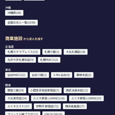
沖縄
沖縄県(49)
全国の求人一覧(5399)
商業施設
から求人を探す
北海道
札幌ステラプレイス(13)
札幌三越(1)
大丸札幌店(18)
丸井今井札幌本店(9)
札幌PARCO(2)
東北
仙台PARCO(2)
仙台三越(1)
S-PAL仙台(6)
藤崎本店(3)
関東
銀座三越(24)
小田急百貨店新宿店(7)
西武池袋本店(12)
大丸東京店(24)
ルミネ新宿 LUMINE1(16)
ルミネ新宿 LUMINE2(5)
ルミネエスト(17)
伊勢丹 新宿店(72)
横浜高島屋(27)
ラゾーナ川崎プラザ(12)
GINZA SIX(26)