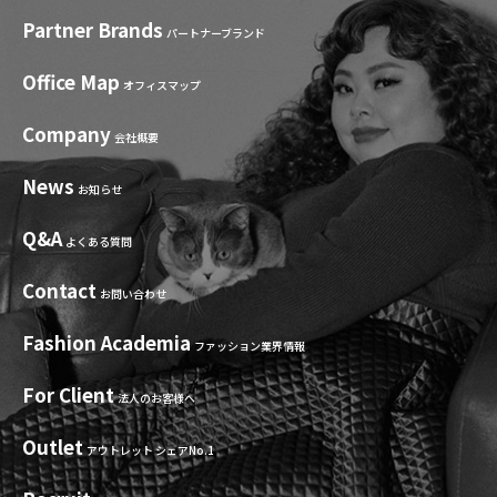
Partner Brands
パートナーブランド
Office Map
オフィスマップ
Company
会社概要
News
お知らせ
Q&A
よくある質問
Contact
お問い合わせ
Fashion Academia
ファッション業界情報
For Client
法人のお客様へ
Outlet
アウトレット シェアNo.1