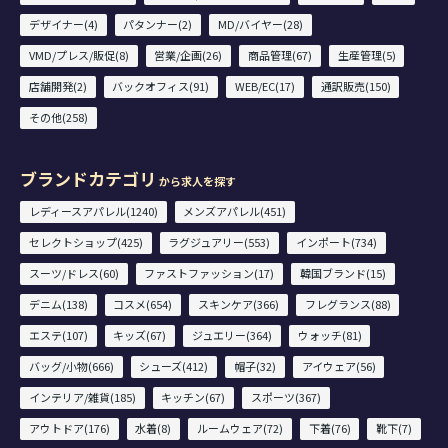
デザイナー(4)
パタンナー(2)
MD/バイヤー(28)
VMD/プレス/販促(8)
営業/企画(26)
商品管理(67)
生産管理(5)
店舗開発(2)
バックオフィス(91)
WEB/EC(17)
通訳販売(150)
その他(258)
ブランドカテゴリ
から求人を探す
レディースアパレル(1240)
メンズアパレル(451)
セレクトショップ(425)
ラグジュアリー(553)
インポート(734)
スーツ/ドレス(60)
ファストファッション(17)
韓国ブランド(15)
デニム(138)
コスメ(654)
スキンケア(366)
フレグランス(88)
エステ(107)
キッズ(67)
ジュエリー(364)
ウォッチ(81)
バッグ/小物(666)
シューズ(412)
帽子(32)
アイウェア(56)
インテリア/雑貨(185)
キッチン(67)
スポーツ(367)
アウトドア(176)
水着(8)
ルームウェア(72)
下着(76)
靴下(7)