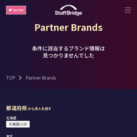
ENTRY
Partner Brands
条件に該当するブランド情報は
見つかりませんでした
TOP
Partner Brands
都道府県
から求人を探す
北海道
北海道(116)
東北