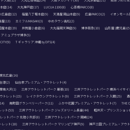
ト大阪(12)
大丸心斎橋店(24)
大阪タカシマヤ(30)
大丸京都店(21)
阪急うめだ本店
店(14)
大丸神戸店(17)
LUCUA 1100(8)
心斎橋PARCO(8)
広島店(12)
福屋八丁堀本店(9)
天満屋 岡山本店(9)
広島PARCO(2)
イオンモール岡
屋(13)
エミフルMASAKI(3)
ゆめタウン高松(2)
屋本店(19)
井筒屋小倉店(6)
大丸福岡天神店(9)
博多阪急(10)
山形屋 (鹿児島)(5
アミュプラザ博多(5)
TY(9)
T ギャラリア 沖縄 by DFS(4)
北広島(16)
港(2)
仙台泉プレミアム・アウトレット(4)
南大沢(1)
三井アウトレットパーク 幕張(10)
三井アウトレットパーク 横浜ベイサイド(
トレット(15)
レイクタウンアウトレット(9)
三井アウトレットパーク 入間(25)
酒
4)
南町田グランベリーパーク(11)
ふかや花園プレミアム・アウトレット(7)
THE 
ト(53)
三井アウトレットパーク ジャズドリーム長島(44)
軽井沢・プリンスショッピ
レットパーク 北陸小矢部(8)
三井アウトレットパーク 岡崎(24)
レット(18)
三井アウトレットパーク マリンピア神戸(9)
神戸三田プレミアム・アウトレ