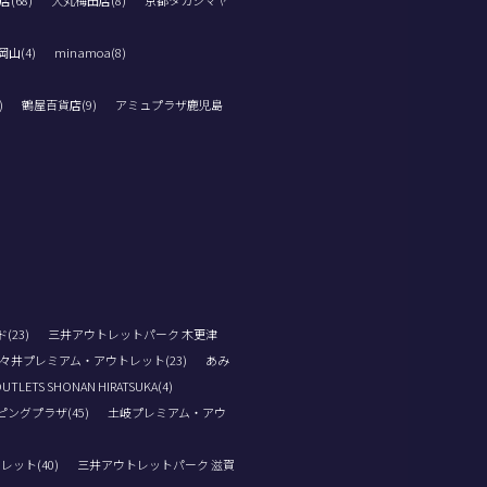
(68)
大丸梅田店(8)
京都タカシマヤ
山(4)
minamoa(8)
)
鶴屋百貨店(9)
アミュプラザ鹿児島
23)
三井アウトレットパーク 木更津
々井プレミアム・アウトレット(23)
あみ
OUTLETS SHONAN HIRATSUKA(4)
ングプラザ(45)
土岐プレミアム・アウ
ット(40)
三井アウトレットパーク 滋賀