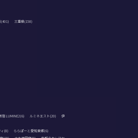
401)
三重県(158)
 LUMINE2(6)
ルミネエスト(20)
伊
ィ(8)
ららぽーと愛知東郷(6)