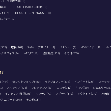
パーク大阪門真(10)
(4)
THE OUTLETS HIROSHIMA(10)
(14)
THE OUTLETS KITAKYUSHU(8)
びなー(12)
512)
店長(268)
SV(9)
デザイナー(4)
パタンナー(2)
MD/バイヤー(28)
VM
クオフィス(94)
WEB/EC(18)
通訳販売(151)
その他(259)
探す
444)
セレクトショップ(430)
ラグジュアリー(536)
インポート(723)
スーツ/ドレ
1)
スキンケア(406)
フレグランス(89)
エステ(147)
キッズ(69)
ジュエリー(371
)
インテリア/雑貨(193)
キッチン(71)
スポーツ(370)
アウトドア(172)
水着(8)
フェ/フード(248)
その他(137)