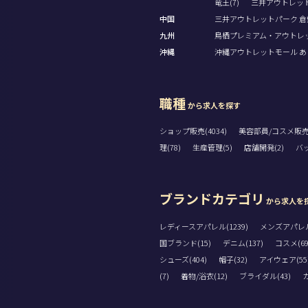
竜王(7)
三井アウトレット
中国
三井アウトレットパーク 倉敷
九州
鳥栖プレミアム・アウトレット
沖縄
沖縄アウトレットモール あし
職種
から求人を探す
ショップ販売(4034)
美容部員/コスメ販売(
理(78)
生産管理(5)
店舗開発(2)
バッ
ブランドカテゴリ
から求人を
レディースアパレル(1239)
メンズアパレル(
国ブランド(15)
デニム(137)
コスメ(69
シューズ(404)
帽子(32)
アイウェア(55
(7)
着物/浴衣(12)
ブライダル(43)
カ