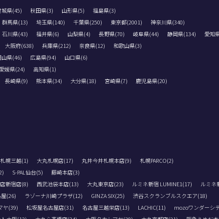
城県(45)
秋田県(3)
山形県(5)
福島県(3)
群馬県(13)
埼玉県(140)
千葉県(250)
東京都(2001)
神奈川県(340)
石川県(43)
福井県(6)
山梨県(4)
長野県(70)
岐阜県(44)
静岡県(134)
愛知県(
大阪府(638)
兵庫県(212)
奈良県(12)
和歌山県(3)
山県(46)
広島県(94)
山口県(6)
愛媛県(24)
高知県(1)
長崎県(9)
熊本県(34)
大分県(18)
宮崎県(7)
鹿児島県(20)
札幌三越(1)
大丸札幌店(17)
丸井今井札幌本店(9)
札幌PARCO(2)
)
S-PAL仙台(5)
藤崎本店(3)
店新宿店(8)
西武池袋本店(13)
大丸東京店(23)
ルミネ新宿 LUMINE1(17)
ルミネ新宿
(26)
ラゾーナ川崎プラザ(12)
GINZA SIX(25)
渋谷スクランブルスクエア(18)
(39)
松坂屋名古屋店(31)
名古屋三越栄店(13)
LACHIC(11)
mozoワンダーシテ