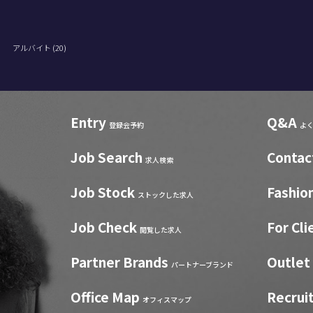
)
アルバイト (20)
Entry
Q&A
登録会予約
よ
Job Search
Contac
求人検索
Job Stock
Fashio
ストックした求人
Job Check
For Cli
閲覧した求人
Partner Brands
Outlet
パートナーブランド
Office Map
Recrui
オフィスマップ