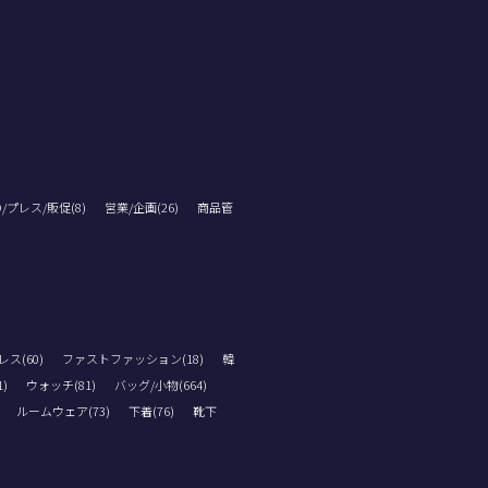
D/プレス/販促(8)
営業/企画(26)
商品管
ス(60)
ファストファッション(18)
韓
)
ウォッチ(81)
バッグ/小物(664)
ルームウェア(73)
下着(76)
靴下