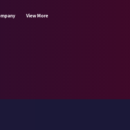
ompany
View More