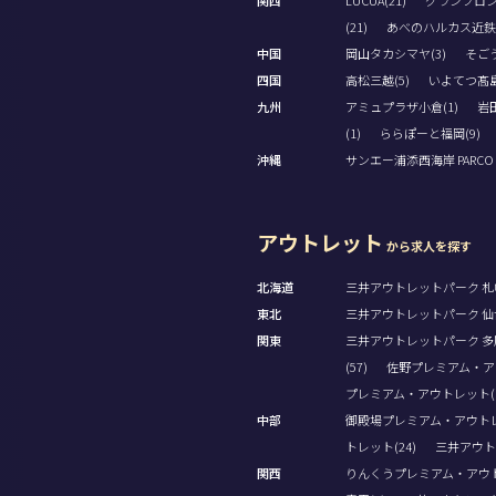
関西
LUCUA(21)
グランフロン
(21)
あべのハルカス近鉄本
中国
岡山タカシマヤ(3)
そごう
四国
高松三越(5)
いよてつ髙島
九州
アミュプラザ小倉(1)
岩田
(1)
ららぽーと福岡(9)
沖縄
サンエー浦添西海岸 PARCO CI
アウトレット
から求人を探す
北海道
三井アウトレットパーク 札幌
東北
三井アウトレットパーク 仙台
関東
三井アウトレットパーク 多摩
(57)
佐野プレミアム・アウ
プレミアム・アウトレット(1
中部
御殿場プレミアム・アウトレッ
トレット(24)
三井アウト
関西
りんくうプレミアム・アウト