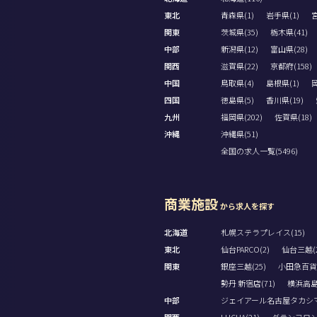
東北
青森県(1)
岩手県(1)
宮
関東
茨城県(35)
栃木県(41)
中部
新潟県(12)
富山県(28)
関西
滋賀県(22)
京都府(158)
中国
鳥取県(4)
島根県(1)
岡
四国
徳島県(5)
香川県(19)
九州
福岡県(202)
佐賀県(18)
沖縄
沖縄県(51)
全国の求人一覧(5496)
商業施設
から求人を探す
北海道
札幌ステラプレイス(15)
東北
仙台PARCO(2)
仙台三越(2
関東
銀座三越(25)
小田急百貨
勢丹 新宿店(71)
横浜高島屋
中部
ジェイアール名古屋タカシマヤ