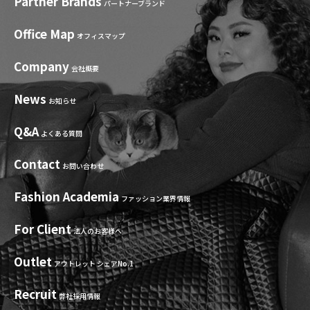
Partner Brands
パートナーブランド
Office Map
オフィスマップ
Company
会社概要
News
お知らせ
Q&A
よくある質問
Contact
お問い合わせ
Fashion Academia
ファッション業界情報
For Client
法人のお客様へ
Outlet
アウトレット シェアNo.1
Recruit
弊社採用情報