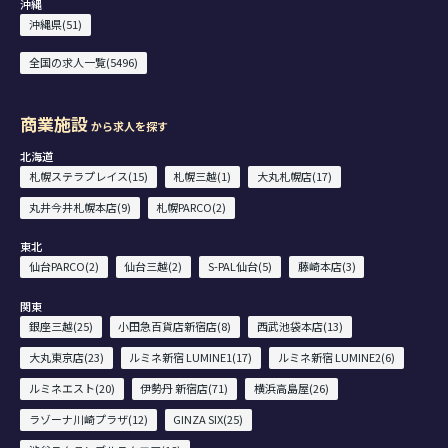
沖縄
沖縄県(51)
全国の求人一覧(5496)
商業施設
から求人を探す
北海道
札幌ステラプレイス(15)
札幌三越(1)
大丸札幌店(17)
丸井今井札幌本店(9)
札幌PARCO(2)
東北
仙台PARCO(2)
仙台三越(2)
S-PAL仙台(5)
藤崎本店(3)
関東
銀座三越(25)
小田急百貨店新宿店(8)
西武池袋本店(13)
大丸東京店(23)
ルミネ新宿 LUMINE1(17)
ルミネ新宿 LUMINE2(6)
ルミネエスト(20)
伊勢丹 新宿店(71)
横浜高島屋(26)
ラゾーナ川崎プラザ(12)
GINZA SIX(25)