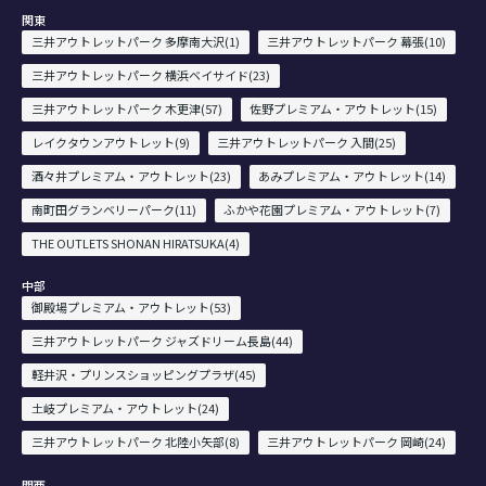
関東
三井アウトレットパーク 多摩南大沢(1)
三井アウトレットパーク 幕張(10)
三井アウトレットパーク 横浜ベイサイド(23)
三井アウトレットパーク 木更津(57)
佐野プレミアム・アウトレット(15)
レイクタウンアウトレット(9)
三井アウトレットパーク 入間(25)
酒々井プレミアム・アウトレット(23)
あみプレミアム・アウトレット(14)
南町田グランベリーパーク(11)
ふかや花園プレミアム・アウトレット(7)
THE OUTLETS SHONAN HIRATSUKA(4)
中部
御殿場プレミアム・アウトレット(53)
三井アウトレットパーク ジャズドリーム長島(44)
軽井沢・プリンスショッピングプラザ(45)
土岐プレミアム・アウトレット(24)
三井アウトレットパーク 北陸小矢部(8)
三井アウトレットパーク 岡崎(24)
関西