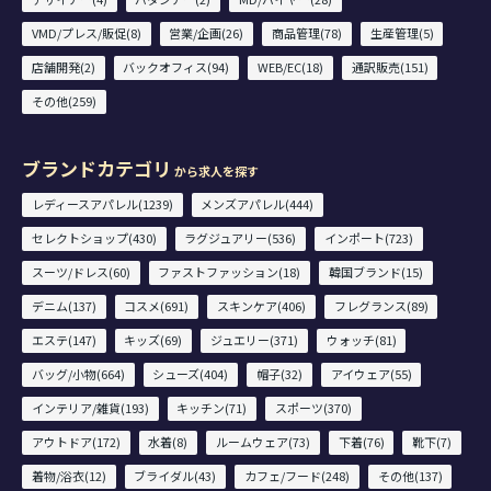
VMD/プレス/販促(8)
営業/企画(26)
商品管理(78)
生産管理(5)
店舗開発(2)
バックオフィス(94)
WEB/EC(18)
通訳販売(151)
その他(259)
ブランドカテゴリ
から求人を探す
レディースアパレル(1239)
メンズアパレル(444)
セレクトショップ(430)
ラグジュアリー(536)
インポート(723)
スーツ/ドレス(60)
ファストファッション(18)
韓国ブランド(15)
デニム(137)
コスメ(691)
スキンケア(406)
フレグランス(89)
エステ(147)
キッズ(69)
ジュエリー(371)
ウォッチ(81)
バッグ/小物(664)
シューズ(404)
帽子(32)
アイウェア(55)
インテリア/雑貨(193)
キッチン(71)
スポーツ(370)
アウトドア(172)
水着(8)
ルームウェア(73)
下着(76)
靴下(7)
着物/浴衣(12)
ブライダル(43)
カフェ/フード(248)
その他(137)