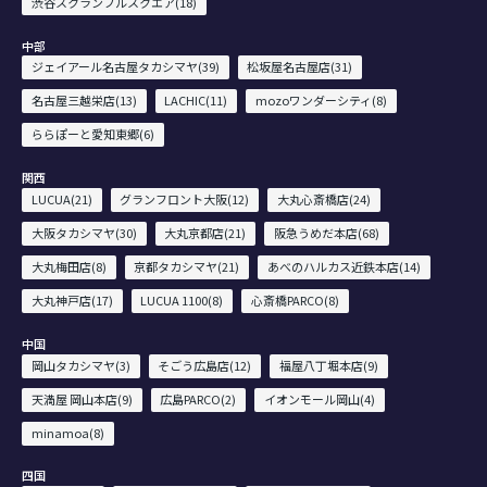
渋谷スクランブルスクエア(18)
中部
ジェイアール名古屋タカシマヤ(39)
松坂屋名古屋店(31)
名古屋三越栄店(13)
LACHIC(11)
mozoワンダーシティ(8)
ららぽーと愛知東郷(6)
関西
LUCUA(21)
グランフロント大阪(12)
大丸心斎橋店(24)
大阪タカシマヤ(30)
大丸京都店(21)
阪急うめだ本店(68)
大丸梅田店(8)
京都タカシマヤ(21)
あべのハルカス近鉄本店(14)
大丸神戸店(17)
LUCUA 1100(8)
心斎橋PARCO(8)
中国
岡山タカシマヤ(3)
そごう広島店(12)
福屋八丁堀本店(9)
天満屋 岡山本店(9)
広島PARCO(2)
イオンモール岡山(4)
minamoa(8)
四国