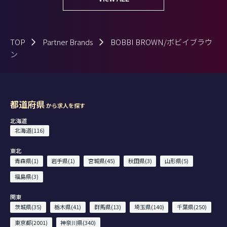
TOP
Partner Brands
BOBBI BROWN/ボビイブラウ
ン
都道府県
から求人を探す
北海道
北海道(116)
東北
青森県(1)
岩手県(1)
宮城県(45)
秋田県(3)
山形県(5)
福島県(3)
関東
茨城県(35)
栃木県(41)
群馬県(13)
埼玉県(140)
千葉県(250)
東京都(2001)
神奈川県(340)