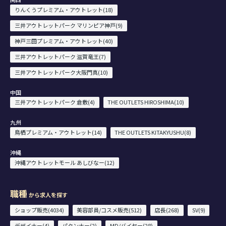
りんくうプレミアム・アウトレット(18)
三井アウトレットパーク マリンピア神戸(9)
神戸三田プレミアム・アウトレット(40)
三井アウトレットパーク 滋賀竜王(7)
三井アウトレットパーク大阪門真(10)
中国
三井アウトレットパーク 倉敷(4)
THE OUTLETS HIROSHIMA(10)
九州
鳥栖プレミアム・アウトレット(14)
THE OUTLETS KITAKYUSHU(8)
沖縄
沖縄アウトレットモール あしびなー(12)
職種
から求人を探す
ショップ販売(4034)
美容部員/コスメ販売(512)
店長(268)
SV(9)
デザイナー(4)
パタンナー(2)
MD/バイヤー(28)