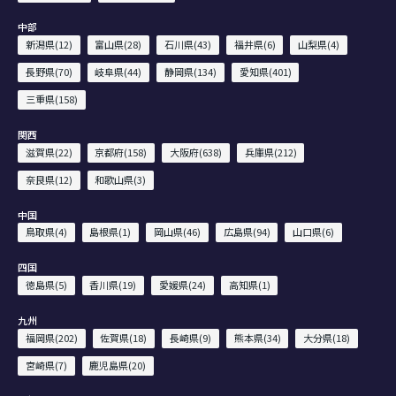
中部
新潟県(12)
富山県(28)
石川県(43)
福井県(6)
山梨県(4)
長野県(70)
岐阜県(44)
静岡県(134)
愛知県(401)
三重県(158)
関西
滋賀県(22)
京都府(158)
大阪府(638)
兵庫県(212)
奈良県(12)
和歌山県(3)
中国
鳥取県(4)
島根県(1)
岡山県(46)
広島県(94)
山口県(6)
四国
徳島県(5)
香川県(19)
愛媛県(24)
高知県(1)
九州
福岡県(202)
佐賀県(18)
長崎県(9)
熊本県(34)
大分県(18)
宮崎県(7)
鹿児島県(20)