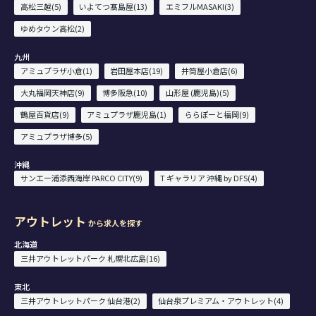
高松三越(5)
いよてつ髙島屋(13)
エミフルMASAKI(3)
ゆめタウン高松(2)
九州
アミュプラザ小倉(1)
岩田屋本店(19)
井筒屋小倉店(6)
大丸福岡天神店(9)
博多阪急(10)
山形屋 (鹿児島)(5)
鶴屋百貨店(9)
アミュプラザ鹿児島(1)
ららぽーと福岡(9)
アミュプラザ博多(5)
沖縄
サンエー浦添西海岸 PARCO CITY(9)
T ギャラリア 沖縄 by DFS(4)
アウトレット
から求人を探す
北海道
三井アウトレットパーク 札幌北広島(16)
東北
三井アウトレットパーク 仙台港(2)
仙台泉プレミアム・アウトレット(4)