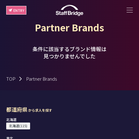
ENTRY
Partner Brands
条件に該当するブランド情報は
見つかりませんでした
TOP
Partner Brands
都道府県
から求人を探す
北海道
北海道(115)
東北