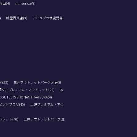
山(4)
minamoa(8)
)
鶴屋百貨店(9)
アミュプラザ鹿児島
23)
三井アウトレットパーク 木更津
酒々井プレミアム・アウトレット(22)
あ
 OUTLETS SHONAN HIRATSUKA(4)
ングプラザ(45)
土岐プレミアム・アウ
レット(40)
三井アウトレットパーク 滋