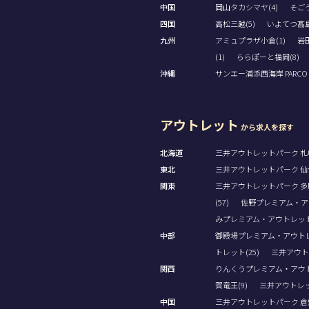
中国
岡山タカシマヤ(4)
そごう
四国
高松三越(5)
いよてつ髙島
九州
アミュプラザ小倉(1)
岩田
(1)
ららぽーと福岡(8)
沖縄
サンエー浦添西海岸 PARCO CI
アウトレット
から求人を探す
北海道
三井アウトレットパーク 札幌
東北
三井アウトレットパーク 仙台
関東
三井アウトレットパーク 多摩
(57)
佐野プレミアム・アウ
みプレミアム・アウトレット(
中部
御殿場プレミアム・アウトレッ
トレット(25)
三井アウト
関西
りんくうプレミアム・アウト
賀竜王(9)
三井アウトレッ
中国
三井アウトレットパーク 倉敷