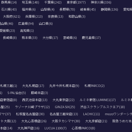
群馬県(14)
埼玉県(140)
千葉県(242)
東京都(1977)
神奈川県(336)
石川県(43)
福井県(6)
山梨県(4)
長野県(70)
岐阜県(45)
静岡県(136)
愛知県(
大阪府(621)
兵庫県(213)
奈良県(13)
和歌山県(3)
山県(46)
広島県(94)
山口県(6)
愛媛県(23)
高知県(1)
長崎県(8)
熊本県(33)
大分県(17)
宮崎県(6)
鹿児島県(17)
札幌三越(1)
大丸札幌店(17)
丸井今井札幌本店(9)
札幌PARCO(2)
)
S-PAL仙台(5)
藤崎本店(3)
店新宿店(8)
西武池袋本店(13)
大丸東京店(22)
ルミネ新宿 LUMINE1(17)
ルミネ新宿
(25)
ラゾーナ川崎プラザ(12)
GINZA SIX(25)
渋谷スクランブルスクエア(18)
(37)
松坂屋名古屋店(30)
名古屋三越栄店(13)
LACHIC(11)
mozoワンダーシテ
ト大阪(12)
大丸心斎橋店(26)
大阪タカシマヤ(30)
大丸京都店(21)
阪急うめだ本店
店(14)
大丸神戸店(16)
LUCUA 1100(7)
心斎橋PARCO(8)