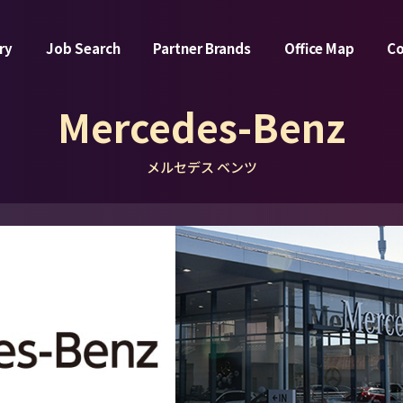
ry
Job Search
Partner Brands
Office Map
C
Mercedes-Benz
メルセデス ベンツ