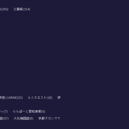
396)
三重県(154)
 LUMINE2(5)
ルミネエスト(18)
伊
ィ(7)
ららぽーと愛知東郷(6)
(67)
大丸梅田店(8)
京都タカシマヤ