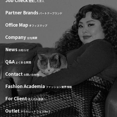
Job Check
閲覧した求人
Partner Brands
パートナーブランド
Office Map
オフィスマップ
Company
会社概要
News
お知らせ
Q&A
よくある質問
Contact
お問い合わせ
Fashion Academia
ファッション業界情報
For Client
法人のお客様へ
Outlet
アウトレット シェアNo.1