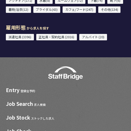
アウトドア(171)
水着(8)
ルームウェア(72)
下着(74)
靴下(6)
着物/浴衣(12)
ブライダル(43)
カフェ/フード(247)
その他(134)
雇用形態
から求人を探す
派遣社員 (3396)
正社員・契約社員 (2016)
アルバイト (20)
Entry
登録会予約
Job Search
求人検索
Job Stock
ストックした求人