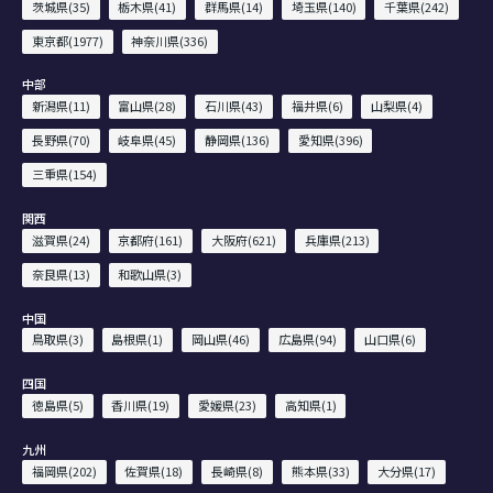
茨城県(35)
栃木県(41)
群馬県(14)
埼玉県(140)
千葉県(242)
東京都(1977)
神奈川県(336)
中部
新潟県(11)
富山県(28)
石川県(43)
福井県(6)
山梨県(4)
長野県(70)
岐阜県(45)
静岡県(136)
愛知県(396)
三重県(154)
関西
滋賀県(24)
京都府(161)
大阪府(621)
兵庫県(213)
奈良県(13)
和歌山県(3)
中国
鳥取県(3)
島根県(1)
岡山県(46)
広島県(94)
山口県(6)
四国
徳島県(5)
香川県(19)
愛媛県(23)
高知県(1)
九州
福岡県(202)
佐賀県(18)
長崎県(8)
熊本県(33)
大分県(17)