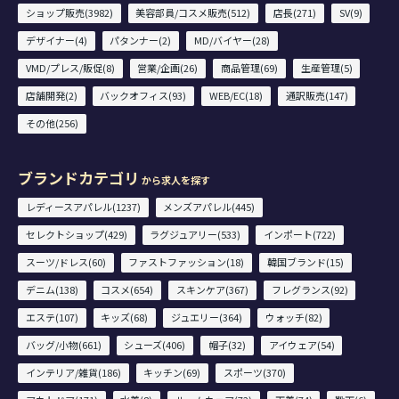
ショップ販売(3982)
美容部員/コスメ販売(512)
店長(271)
SV(9)
デザイナー(4)
パタンナー(2)
MD/バイヤー(28)
VMD/プレス/販促(8)
営業/企画(26)
商品管理(69)
生産管理(5)
店舗開発(2)
バックオフィス(93)
WEB/EC(18)
通訳販売(147)
その他(256)
ブランドカテゴリ
から求人を探す
レディースアパレル(1237)
メンズアパレル(445)
セレクトショップ(429)
ラグジュアリー(533)
インポート(722)
スーツ/ドレス(60)
ファストファッション(18)
韓国ブランド(15)
デニム(138)
コスメ(654)
スキンケア(367)
フレグランス(92)
エステ(107)
キッズ(68)
ジュエリー(364)
ウォッチ(82)
バッグ/小物(661)
シューズ(406)
帽子(32)
アイウェア(54)
インテリア/雑貨(186)
キッチン(69)
スポーツ(370)