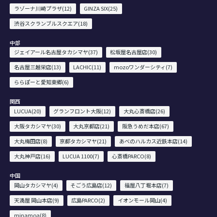
ラゾーナ川崎プラザ(12)
GINZA SIX(25)
渋谷スクランブルスクエア(18)
中部
ジェイアール名古屋タカシマヤ(37)
松坂屋名古屋店(30)
名古屋三越栄店(13)
LACHIC(11)
mozoワンダーシティ(7)
ららぽーと愛知東郷(6)
関西
LUCUA(20)
グランフロント大阪(12)
大丸心斎橋店(26)
大阪タカシマヤ(30)
大丸京都店(21)
阪急うめだ本店(67)
大丸梅田店(8)
京都タカシマヤ(21)
あべのハルカス近鉄本店(14)
大丸神戸店(16)
LUCUA 1100(7)
心斎橋PARCO(8)
中国
岡山タカシマヤ(4)
そごう広島店(12)
福屋八丁堀本店(7)
天満屋 岡山本店(9)
広島PARCO(2)
イオンモール岡山(4)
minamoa(8)