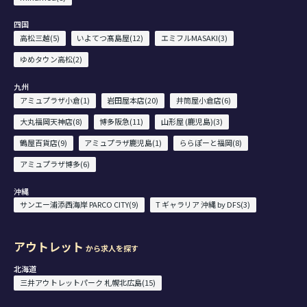
四国
高松三越(5)
いよてつ髙島屋(12)
エミフルMASAKI(3)
ゆめタウン高松(2)
九州
アミュプラザ小倉(1)
岩田屋本店(20)
井筒屋小倉店(6)
大丸福岡天神店(8)
博多阪急(11)
山形屋 (鹿児島)(3)
鶴屋百貨店(9)
アミュプラザ鹿児島(1)
ららぽーと福岡(8)
アミュプラザ博多(6)
沖縄
サンエー浦添西海岸 PARCO CITY(9)
T ギャラリア 沖縄 by DFS(3)
アウトレット
から求人を探す
北海道
三井アウトレットパーク 札幌北広島(15)