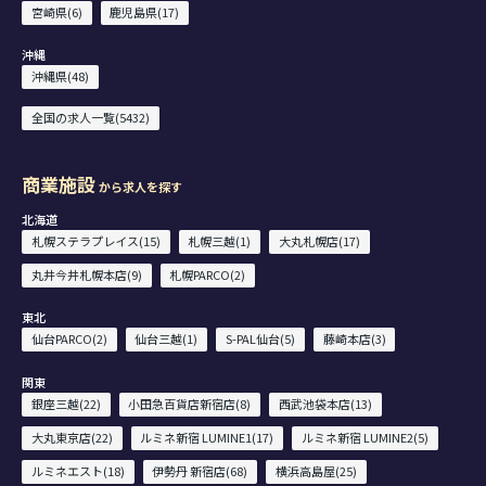
宮崎県(6)
鹿児島県(17)
沖縄
沖縄県(48)
全国の求人一覧(5432)
商業施設
から求人を探す
北海道
札幌ステラプレイス(15)
札幌三越(1)
大丸札幌店(17)
丸井今井札幌本店(9)
札幌PARCO(2)
東北
仙台PARCO(2)
仙台三越(1)
S-PAL仙台(5)
藤崎本店(3)
関東
銀座三越(22)
小田急百貨店新宿店(8)
西武池袋本店(13)
大丸東京店(22)
ルミネ新宿 LUMINE1(17)
ルミネ新宿 LUMINE2(5)
ルミネエスト(18)
伊勢丹 新宿店(68)
横浜高島屋(25)