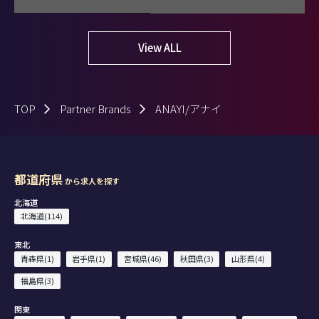
View ALL
TOP
Partner Brands
ANAYI/アナイ
都道府県
から求人を探す
北海道
北海道(114)
東北
青森県(1)
岩手県(1)
宮城県(46)
秋田県(3)
山形県(4)
福島県(3)
関東