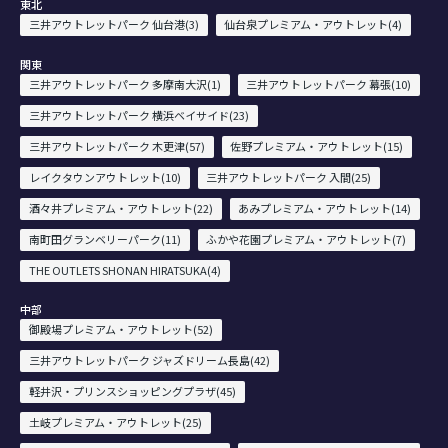
東北
三井アウトレットパーク 仙台港(3)
仙台泉プレミアム・アウトレット(4)
関東
三井アウトレットパーク 多摩南大沢(1)
三井アウトレットパーク 幕張(10)
三井アウトレットパーク 横浜ベイサイド(23)
三井アウトレットパーク 木更津(57)
佐野プレミアム・アウトレット(15)
レイクタウンアウトレット(10)
三井アウトレットパーク 入間(25)
酒々井プレミアム・アウトレット(22)
あみプレミアム・アウトレット(14)
南町田グランベリーパーク(11)
ふかや花園プレミアム・アウトレット(7)
THE OUTLETS SHONAN HIRATSUKA(4)
中部
御殿場プレミアム・アウトレット(52)
三井アウトレットパーク ジャズドリーム長島(42)
軽井沢・プリンスショッピングプラザ(45)
土岐プレミアム・アウトレット(25)