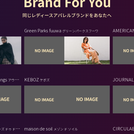
Brand For You
同じレディースアパレルブランドをあなたへ
Green Parks fuuwa
AMERICAN
グリーンパークスフーワ
リックグリー
ings
KEBOZ
JOURNAL 
アウト
ケボズ
ーナルスタン
maison de soil
CIRCULA
ズ ドゥ ドゥ
メゾン ド ソイル