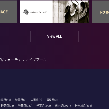
View ALL
5R/フォーティファイブアール
城県(46)
秋田県(3)
山形県(4)
福島県(3)
群馬県(14)
埼玉県(140)
千葉県(242)
東京都(1977)
神奈川県(336)