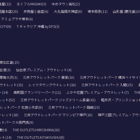
屋(12)
エミフルMASAKI(3)
ゆめタウン高松(2)
屋本店(20)
井筒屋小倉店(6)
大丸福岡天神店(8)
博多阪急(11)
山形屋 (鹿児島)(3
アミュプラザ博多(6)
TY(9)
T ギャラリア 沖縄 by DFS(3)
北広島(15)
港(3)
仙台泉プレミアム・アウトレット(4)
南大沢(1)
三井アウトレットパーク 幕張(10)
三井アウトレットパーク 横浜ベイサイド(
トレット(15)
レイクタウンアウトレット(10)
三井アウトレットパーク 入間(25)
14)
南町田グランベリーパーク(11)
ふかや花園プレミアム・アウトレット(7)
THE
ト(52)
三井アウトレットパーク ジャズドリーム長島(42)
軽井沢・プリンスショッピ
レットパーク 北陸小矢部(8)
三井アウトレットパーク 岡崎(23)
レット(18)
三井アウトレットパーク マリンピア神戸(10)
神戸三田プレミアム・アウト
トパーク大阪門真(9)
(4)
THE OUTLETS HIROSHIMA(10)
(14)
THE OUTLETS KITAKYUSHU(8)