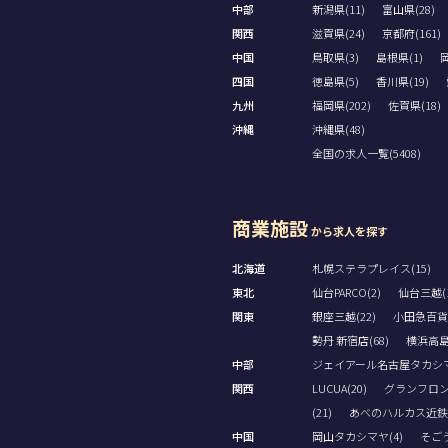
中部
新潟県(11)
富山県(28)
関西
滋賀県(24)
京都府(161)
中国
鳥取県(3)
島根県(1)
岡
四国
徳島県(5)
香川県(19)
九州
福岡県(202)
佐賀県(18)
沖縄
沖縄県(48)
全国の求人一覧(5408)
商業施設
から求人を探す
北海道
札幌ステラプレイス(15)
東北
仙台PARCO(2)
仙台三越(1
関東
銀座三越(22)
小田急百貨
勢丹 新宿店(68)
横浜高島屋
中部
ジェイアール名古屋タカシマヤ
関西
LUCUA(20)
グランフロン
(21)
あべのハルカス近鉄本
中国
岡山タカシマヤ(4)
そごう