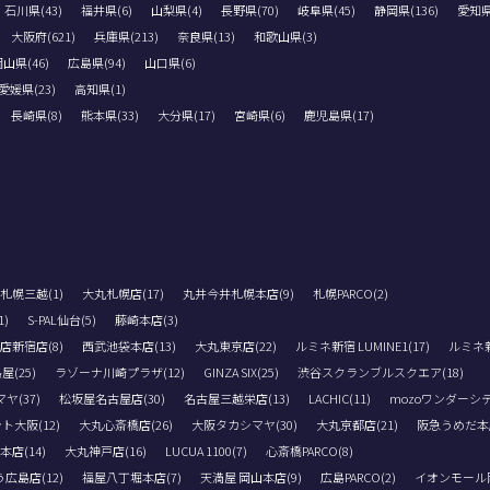
石川県(43)
福井県(6)
山梨県(4)
長野県(70)
岐阜県(45)
静岡県(136)
愛知県(
大阪府(621)
兵庫県(213)
奈良県(13)
和歌山県(3)
山県(46)
広島県(94)
山口県(6)
愛媛県(23)
高知県(1)
長崎県(8)
熊本県(33)
大分県(17)
宮崎県(6)
鹿児島県(17)
札幌三越(1)
大丸札幌店(17)
丸井今井札幌本店(9)
札幌PARCO(2)
)
S-PAL仙台(5)
藤崎本店(3)
店新宿店(8)
西武池袋本店(13)
大丸東京店(22)
ルミネ新宿 LUMINE1(17)
ルミネ新宿
(25)
ラゾーナ川崎プラザ(12)
GINZA SIX(25)
渋谷スクランブルスクエア(18)
(37)
松坂屋名古屋店(30)
名古屋三越栄店(13)
LACHIC(11)
mozoワンダーシテ
ト大阪(12)
大丸心斎橋店(26)
大阪タカシマヤ(30)
大丸京都店(21)
阪急うめだ本店
店(14)
大丸神戸店(16)
LUCUA 1100(7)
心斎橋PARCO(8)
広島店(12)
福屋八丁堀本店(7)
天満屋 岡山本店(9)
広島PARCO(2)
イオンモール岡