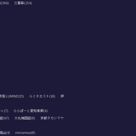
396)
三重県(154)
 LUMINE2(5)
ルミネエスト(18)
伊
ィ(7)
ららぽーと愛知東郷(6)
(67)
大丸梅田店(8)
京都タカシマヤ
山(4)
minamoa(8)