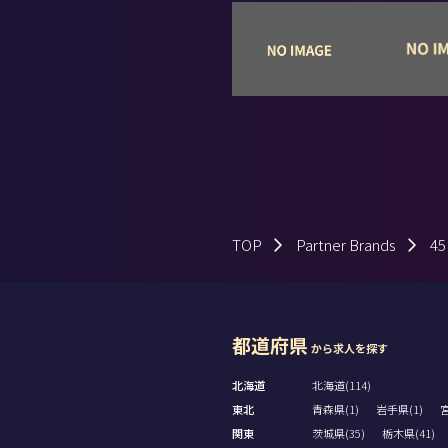
ーズィエム クラス
TOP
Partner Brands
4
都道府県
から求人を探す
北海道
北海道(114)
東北
青森県(1)
岩手県(1)
宮
関東
茨城県(35)
栃木県(41)