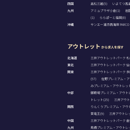
四国
高松三越(5)
いよてつ髙島
九州
アミュプラザ小倉(1)
岩田
(1)
ららぽーと福岡(8)
沖縄
サンエー浦添西海岸 PARCO CI
アウトレット
から求人を探す
北海道
三井アウトレットパーク 札幌
東北
三井アウトレットパーク 仙台
関東
三井アウトレットパーク 多摩
(57)
佐野プレミアム・アウ
みプレミアム・アウトレット(
中部
御殿場プレミアム・アウトレッ
トレット(25)
三井アウト
関西
りんくうプレミアム・アウト
賀竜王(9)
三井アウトレッ
中国
三井アウトレットパーク 倉敷
九州
鳥栖プレミアム・アウトレット