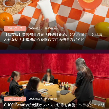
2026.05.11
497 Views
スキルアップ
【保存版】美容部員必見「日焼け止め、どれも同じ」とは言
わせない！お客様の心を掴むプロの伝え方ガイド
2026.05.07
446 Views
スキルアップ
GUCCI Beautyが大阪オフィスで研修を実施！～ラグジュアリ