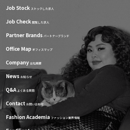
Job Stock
ストックした求人
Job Check
閲覧した求人
Partner Brands
パートナーブランド
Office Map
オフィスマップ
Company
会社概要
News
お知らせ
Q&A
よくある質問
Contact
お問い合わせ
Fashion Academia
ファッション業界情報