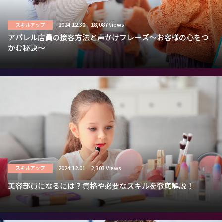
2024.12.30
18,087 Views
スキルアップ
アパレル店員の接客方法と声かけフレーズ～お客様の心をつ
かむ秘訣～
2024.12.01
2,303 Views
スキルアップ
美容部員になるには？資格や必要なスキルを徹底解説！