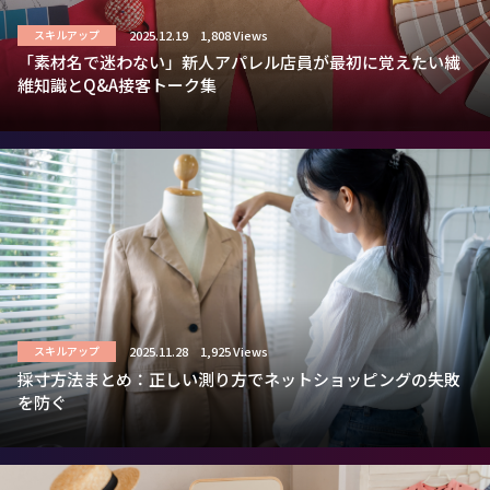
2025.12.19
1,808 Views
スキルアップ
「素材名で迷わない」新人アパレル店員が最初に覚えたい繊
維知識とQ&A接客トーク集
2025.11.28
1,925 Views
スキルアップ
採寸方法まとめ：正しい測り方でネットショッピングの失敗
を防ぐ