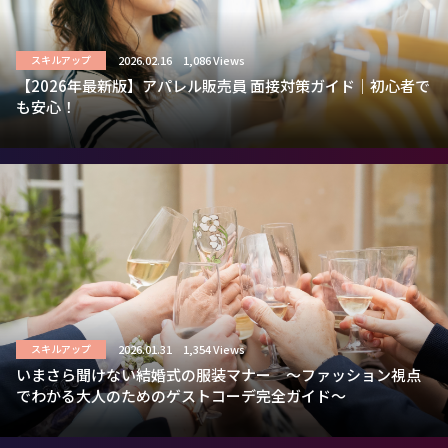
2026.02.16
1,086 Views
スキルアップ
【2026年最新版】アパレル販売員 面接対策ガイド｜初心者で
も安心！
2026.01.31
1,354 Views
スキルアップ
いまさら聞けない結婚式の服装マナー ～ファッション視点
でわかる大人のためのゲストコーデ完全ガイド～