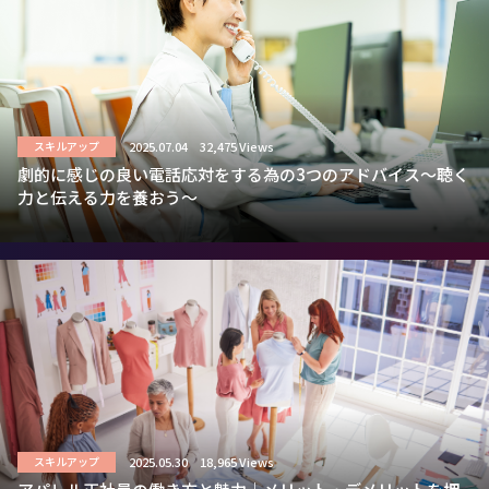
2025.07.04
32,475 Views
スキルアップ
劇的に感じの良い電話応対をする為の3つのアドバイス～聴く
力と伝える力を養おう～
2025.05.30
18,965 Views
スキルアップ