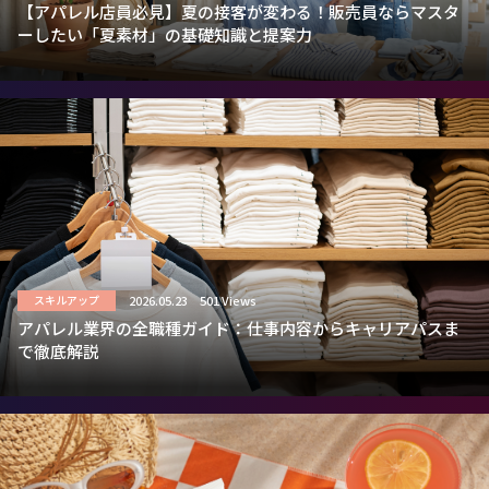
【アパレル店員必見】夏の接客が変わる！販売員ならマスタ
ーしたい「夏素材」の基礎知識と提案力
2026.05.23
501 Views
スキルアップ
アパレル業界の全職種ガイド：仕事内容からキャリアパスま
で徹底解説