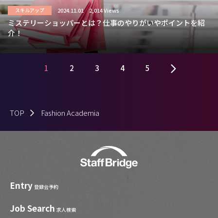
2024.11.01
2,014 Views
スキルアップ
ミステリーショッパーとは？仕事のやりがいやポイントを紹
介！
1
2
3
4
5
TOP
Fashion Academia
Entry
登録会予約
Job Search
求人検索