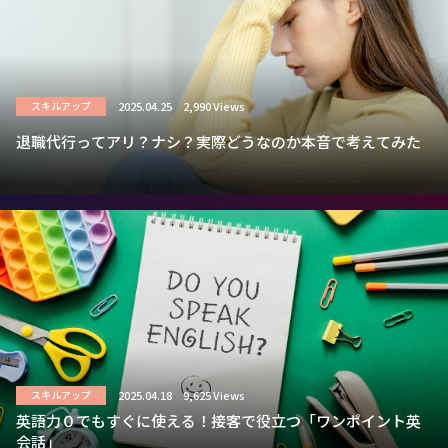
2025.04.25
2,990 Views
スキルアップ
退職代行ってアリ？ナシ？実際どうなのか本音で考えてみた
2025.04.18
9,625 Views
スキルアップ
英語力０でもすぐに使える！接客で役立つ「ワンポイント英
会話」