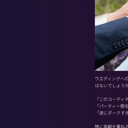
ウエディングへ
はないでしょう
「このコーディネ
「パーティー感
「逆にダークす
特に年齢を重ね