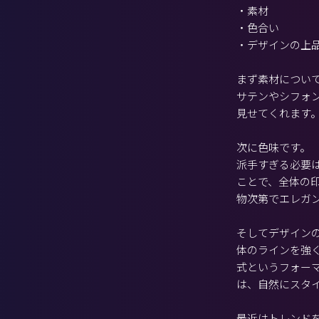
・素材
・色合い
・デザインの上
まず素材につい
サテンやシフォ
見せてくれます
次に色味です。
派手すぎる必要
ことで、全体の
物次第でエレガ
そしてデザイン
体のラインを強
式というフォー
は、自然にスタ
最近はトレンド