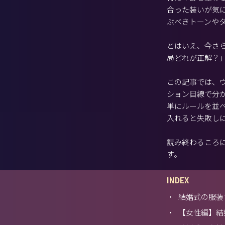
合った装いが気
ぶべきトーンや
とはいえ、今さ
局どれが正解？
この記事では、
ション目線で分
単にルールを並
入れると失敗し
読み終わるころ
す。
INDEX
・
結婚式の服装
・
【女性編】結