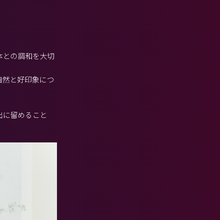
体との調和を大切
自然と好印象につ
出に留めること