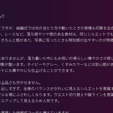
品さ
てですが、結婚式では光の当たり方や動いたときの表情も印象を左
ン、レースなど、落ち感やツヤ感のある素材は、同じシルエットで
。きちんと感があり、写真に写ったときも特別感が出やすいのが特
はありませんが、落ち着いた中にもお祝いの場らしい華やかさが感
印象が整います。ネイビーやグレー、くすみカラーなどは安心感が
ントにも華やかにも仕上げることができます。
の上品さも欠かせません。
く出しすぎず、全身のバランスがきれいに見えるシルエットを意識
マルな場にふさわしくなります。ウエスト切り替えや縦ラインを意
イルアップして見えるため人気です。
を意識した結婚式コーデも増えていますが、