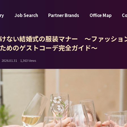
ry
Job Search
Partner Brands
Office Map
C
けない結婚式の服装マナー ～ファッショ
ためのゲストコーデ完全ガイド～
2026.01.31
1,363 Views