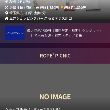
その他
（その他）
派遣社員 / 時給
未経験1,750円
経験者1,850円
埼玉県 / 川口駅 徒歩0分
三井ショッピングパーク ららテラス川口
最大時給1850円《期間限定・短期》クレジットカ
ードの入会促進・案内スタッフ募集
ROPE' PICNIC
ショップ販売
（レディースアパレル）