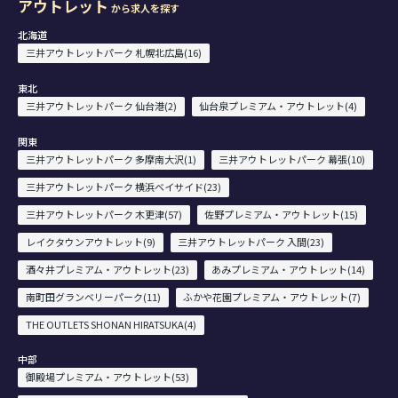
アウトレット
から求人を探す
北海道
三井アウトレットパーク 札幌北広島(16)
東北
三井アウトレットパーク 仙台港(2)
仙台泉プレミアム・アウトレット(4)
関東
三井アウトレットパーク 多摩南大沢(1)
三井アウトレットパーク 幕張(10)
三井アウトレットパーク 横浜ベイサイド(23)
三井アウトレットパーク 木更津(57)
佐野プレミアム・アウトレット(15)
レイクタウンアウトレット(9)
三井アウトレットパーク 入間(23)
酒々井プレミアム・アウトレット(23)
あみプレミアム・アウトレット(14)
南町田グランベリーパーク(11)
ふかや花園プレミアム・アウトレット(7)
THE OUTLETS SHONAN HIRATSUKA(4)
中部
御殿場プレミアム・アウトレット(53)