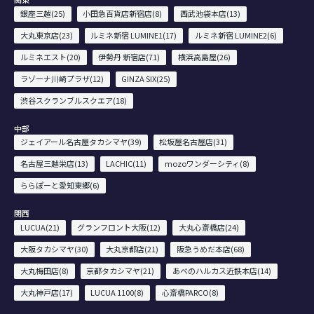
銀座三越(25)
小田急百貨店新宿店(8)
西武池袋本店(13)
大丸東京店(23)
ルミネ新宿 LUMINE1(17)
ルミネ新宿 LUMINE2(6)
ルミネエスト(20)
伊勢丹 新宿店(71)
横浜高島屋(26)
ラゾーナ川崎プラザ(12)
GINZA SIX(25)
渋谷スクランブルスクエア(18)
中部
ジェイアール名古屋タカシマヤ(39)
松坂屋名古屋店(31)
名古屋三越栄店(13)
LACHIC(11)
mozoワンダーシティ(8)
ららぽーと愛知東郷(6)
関西
LUCUA(21)
グランフロント大阪(12)
大丸心斎橋店(24)
大阪タカシマヤ(30)
大丸京都店(21)
阪急うめだ本店(68)
大丸梅田店(8)
京都タカシマヤ(21)
あべのハルカス近鉄本店(14)
大丸神戸店(17)
LUCUA 1100(8)
心斎橋PARCO(8)