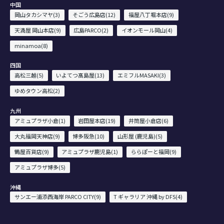
中国
岡山タカシマヤ(3)
そごう広島店(12)
福屋八丁堀本店(9)
天満屋 岡山本店(9)
広島PARCO(2)
イオンモール岡山(4)
minamoa(8)
四国
高松三越(5)
いよてつ髙島屋(13)
エミフルMASAKI(3)
ゆめタウン高松(2)
九州
アミュプラザ小倉(1)
岩田屋本店(19)
井筒屋小倉店(6)
大丸福岡天神店(9)
博多阪急(10)
山形屋 (鹿児島)(5)
鶴屋百貨店(9)
アミュプラザ鹿児島(1)
ららぽーと福岡(9)
アミュプラザ博多(5)
沖縄
サンエー浦添西海岸 PARCO CITY(9)
T ギャラリア 沖縄 by DFS(4)