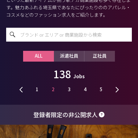
す。魅力あふれる埼玉県であなたにぴったりののアパレル・
コスメなどのファッション求人をご紹介します。
ALL
派遣社員
正社員
138
Jobs
1
2
3
4
5
登録者限定の非公開求人