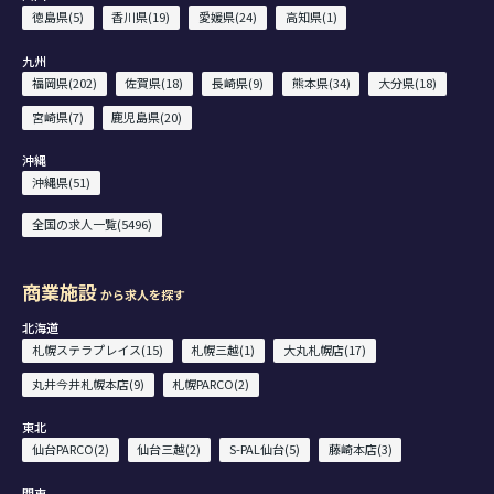
徳島県(5)
香川県(19)
愛媛県(24)
高知県(1)
九州
福岡県(202)
佐賀県(18)
長崎県(9)
熊本県(34)
大分県(18)
宮崎県(7)
鹿児島県(20)
沖縄
沖縄県(51)
全国の求人一覧(5496)
商業施設
から求人を探す
北海道
札幌ステラプレイス(15)
札幌三越(1)
大丸札幌店(17)
丸井今井札幌本店(9)
札幌PARCO(2)
東北
仙台PARCO(2)
仙台三越(2)
S-PAL仙台(5)
藤崎本店(3)
関東