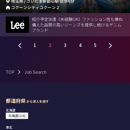
埼玉県 / さいたま新都心駅 徒歩6分
コクーンシティコクーン２
紹介予定派遣《未経験OK》ファッション性も兼ね
備えた品質の高いジーンズを提供し続けるデニム
ブランド
1
2
3
4
5
TOP
Job Search
都道府県
から求人を探す
北海道
北海道(116)
東北