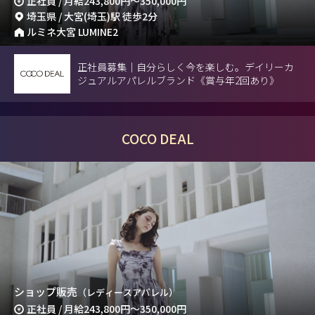
正社員 / 月給
243,800円
～
350,000円
埼玉県 / 大宮(埼玉)駅 徒歩2分
ルミネ大宮 LUMINE2
正社員募集｜自分らしく今を楽しむ。デイリーカ
ジュアルアパレルブランド《賞与年2回あり》
COCO DEAL
ショップ販売
（レディースアパレル）
正社員 / 月給
243,800円
～
350,000円