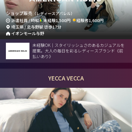
ショップ販売
（レディースアパレル）
派遣社員 / 時給
未経験1,500円
経験者1,600円
埼玉県 / 北与野駅 徒歩17分
イオンモール与野
未経験OK｜スタイリッシュさのあるカジュアルを
提案。大人の毎日を彩るレディースブランド《前
払いあり》
YECCA VECCA