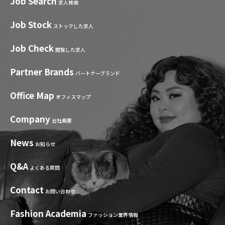
Job Search
求人検索
Job Stock
ストックした求人
Job Check
閲覧した求人
Partner Brands
パートナーブランド
Office Map
オフィスマップ
Company
会社概要
News
お知らせ
Q&A
よくある質問
Contact
お問い合わせ
Fashion Academia
ファッション業界情報