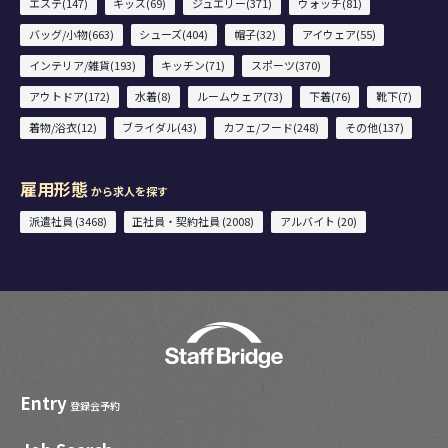
エステ(147)
キッズ(69)
ジュエリー(371)
ウォッチ(81)
バッグ/小物(663)
シューズ(404)
帽子(32)
アイウェア(55)
インテリア/雑貨(193)
キッチン(71)
スポーツ(370)
アウトドア(172)
水着(8)
ルームウェア(73)
下着(76)
靴下(7)
着物/浴衣(12)
ブライダル(43)
カフェ/フード(248)
その他(137)
雇用形態
から求人を探す
派遣社員 (3468)
正社員・契約社員 (2008)
アルバイト (20)
Entry
登録会予約