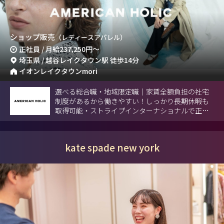
ショップ販売
（レディースアパレル）
正社員 / 月給
237,250円
～
埼玉県 / 越谷レイクタウン駅 徒歩14分
イオンレイクタウンmori
選べる総合職・地域限定職｜家賃全額負担の社宅
制度があるから働きやすい！しっかり長期休暇も
取得可能・ストライプインターナショナルで正社
員募集。
kate spade new york