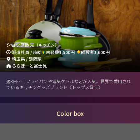
ショップ販売
（キッチン）
派遣社員 / 時給
未経験1,500円
経験者1,600円
埼玉県 / 鶴瀬駅
ららぽーと富士見
週3日～｜フライパンや電気ケトルなどが人気。世界で愛用され
ているキッチングッズブランド《トップス貸与》
Color box