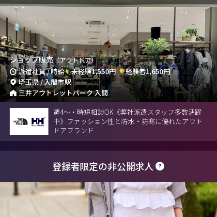
ショップ販売
（アウトドア）
派遣社員 / 時給
未経験1,550円
経験者1,650円
埼玉県 / 入間市駅
三井アウトレットパーク 入間
週4～・時短相談OK《弊社派遣スタッフ多数活躍
中》ファッション性と防水・防寒に優れたアウト
ドアブランド
登録者限定の非公開求人