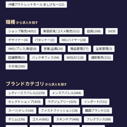
沖縄アウトレットモール あしびなー(12)
職種
から求人を探す
ショップ販売(4032)
美容部員/コスメ販売(512)
店長(268)
SV(9)
デザイナー(4)
パタンナー(2)
MD/バイヤー(28)
VMD/プレス/販促(8)
営業/企画(26)
商品管理(77)
生産管理(5)
店舗開発(2)
バックオフィス(94)
WEB/EC(18)
通訳販売(151)
その他(260)
ブランドカテゴリ
から求人を探す
レディースアパレル(1239)
メンズアパレル(444)
セレクトショップ(430)
ラグジュアリー(535)
インポート(721)
スーツ/ドレス(60)
ファストファッション(18)
韓国ブランド(15)
デニム(136)
コスメ(691)
スキンケア(406)
フレグランス(89)