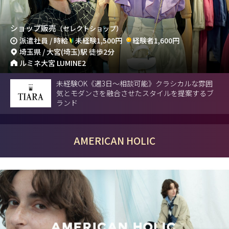
ショップ販売
（セレクトショップ）
派遣社員 / 時給
未経験1,500円
経験者1,600円
埼玉県 / 大宮(埼玉)駅 徒歩2分
ルミネ大宮 LUMINE2
未経験OK《週3日〜相談可能》クラシカルな雰囲
気とモダンさを融合させたスタイルを提案するブ
ランド
AMERICAN HOLIC