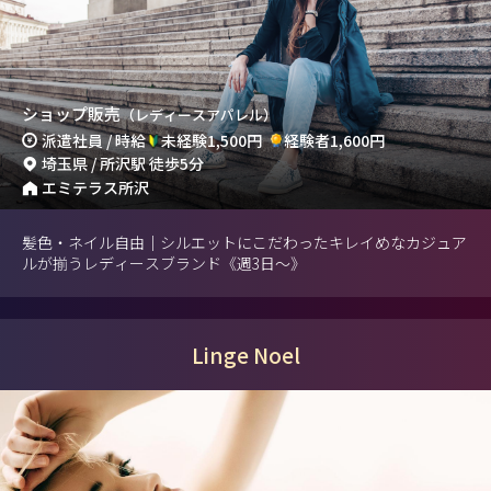
ショップ販売
（レディースアパレル）
派遣社員 / 時給
未経験1,500円
経験者1,600円
埼玉県 / 所沢駅 徒歩5分
エミテラス所沢
髪色・ネイル自由｜シルエットにこだわったキレイめなカジュア
ルが揃うレディースブランド《週3日～》
Linge Noel