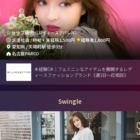
ショップ販売
（レディースアパレル）
派遣社員 / 時給
未経験1,500円
経験者1,600円
愛知県 / 矢場町駅 徒歩3分
名古屋PARCO
未経験OK｜フェミニンなアイテムを展開するレデ
ィースファッションブランド《週3日～応相談》
Swingle