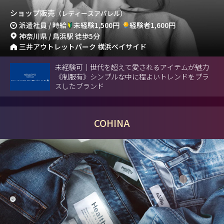
ショップ販売
（レディースアパレル）
派遣社員 / 時給
未経験1,500円
経験者1,600円
神奈川県 / 鳥浜駅 徒歩5分
三井アウトレットパーク 横浜ベイサイド
未経験可｜世代を超えて愛されるアイテムが魅力
《制服有》シンプルな中に程よいトレンドをプラ
スしたブランド
COHINA