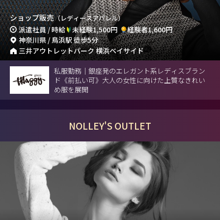
ショップ販売
（レディースアパレル）
派遣社員 / 時給
未経験1,500円
経験者1,600円
神奈川県 / 鳥浜駅 徒歩5分
三井アウトレットパーク 横浜ベイサイド
私服勤務｜銀座発のエレガント系レディスブラン
ド《前払い可》大人の女性に向けた上質なきれい
め服を展開
NOLLEY'S OUTLET