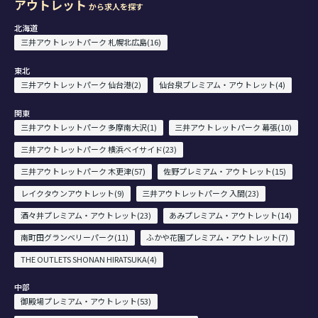
アウトレット
から求人を探す
北海道
三井アウトレットパーク 札幌北広島(16)
東北
三井アウトレットパーク 仙台港(2)
仙台泉プレミアム・アウトレット(4)
関東
三井アウトレットパーク 多摩南大沢(1)
三井アウトレットパーク 幕張(10)
三井アウトレットパーク 横浜ベイサイド(23)
三井アウトレットパーク 木更津(57)
佐野プレミアム・アウトレット(15)
レイクタウンアウトレット(9)
三井アウトレットパーク 入間(23)
酒々井プレミアム・アウトレット(23)
あみプレミアム・アウトレット(14)
南町田グランベリーパーク(11)
ふかや花園プレミアム・アウトレット(7)
THE OUTLETS SHONAN HIRATSUKA(4)
中部
御殿場プレミアム・アウトレット(53)