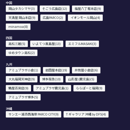
中国
岡山タカシマヤ(3)
そごう広島店(12)
福屋八丁堀本店(9)
天満屋 岡山本店(9)
広島PARCO(2)
イオンモール岡山(4)
minamoa(8)
四国
高松三越(5)
いよてつ髙島屋(13)
エミフルMASAKI(3)
ゆめタウン高松(2)
九州
アミュプラザ小倉(1)
岩田屋本店(19)
井筒屋小倉店(6)
大丸福岡天神店(9)
博多阪急(10)
山形屋 (鹿児島)(5)
鶴屋百貨店(9)
アミュプラザ鹿児島(1)
ららぽーと福岡(9)
アミュプラザ博多(5)
沖縄
サンエー浦添西海岸 PARCO CITY(9)
T ギャラリア 沖縄 by DFS(4)