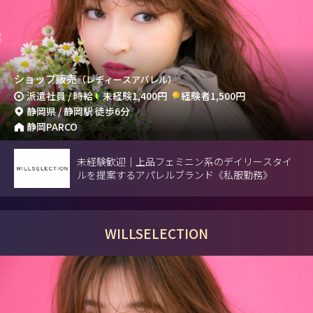
ショップ販売
（レディースアパレル）
派遣社員 / 時給
未経験1,400円
経験者1,500円
静岡県 / 静岡駅 徒歩6分
静岡PARCO
未経験歓迎｜上品フェミニン系のデイリースタイ
ルを提案するアパレルブランド《私服勤務》
WILLSELECTION