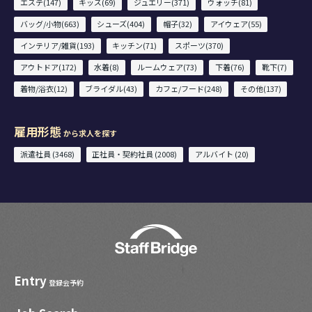
エステ(147)
キッズ(69)
ジュエリー(371)
ウォッチ(81)
バッグ/小物(663)
シューズ(404)
帽子(32)
アイウェア(55)
インテリア/雑貨(193)
キッチン(71)
スポーツ(370)
アウトドア(172)
水着(8)
ルームウェア(73)
下着(76)
靴下(7)
着物/浴衣(12)
ブライダル(43)
カフェ/フード(248)
その他(137)
雇用形態
から求人を探す
派遣社員 (3468)
正社員・契約社員 (2008)
アルバイト (20)
Entry
登録会予約