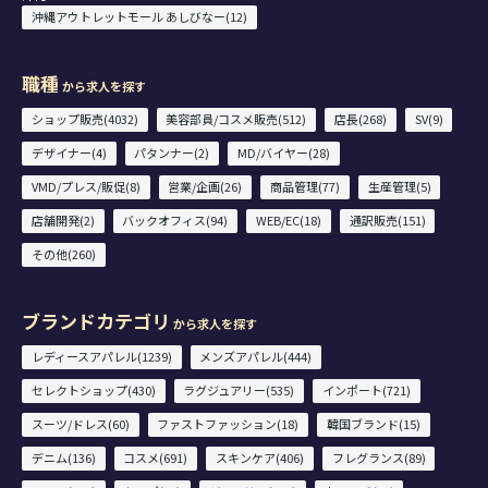
沖縄アウトレットモール あしびなー(12)
職種
から求人を探す
ショップ販売(4032)
美容部員/コスメ販売(512)
店長(268)
SV(9)
デザイナー(4)
パタンナー(2)
MD/バイヤー(28)
VMD/プレス/販促(8)
営業/企画(26)
商品管理(77)
生産管理(5)
店舗開発(2)
バックオフィス(94)
WEB/EC(18)
通訳販売(151)
その他(260)
ブランドカテゴリ
から求人を探す
レディースアパレル(1239)
メンズアパレル(444)
セレクトショップ(430)
ラグジュアリー(535)
インポート(721)
スーツ/ドレス(60)
ファストファッション(18)
韓国ブランド(15)
デニム(136)
コスメ(691)
スキンケア(406)
フレグランス(89)