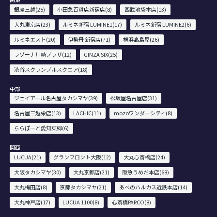
銀座三越(25)
小田急百貨店新宿店(8)
西武池袋本店(13)
大丸東京店(23)
ルミネ新宿 LUMINE1(17)
ルミネ新宿 LUMINE2(6)
ルミネエスト(20)
伊勢丹 新宿店(71)
横浜高島屋(26)
ラゾーナ川崎プラザ(12)
GINZA SIX(25)
渋谷スクランブルスクエア(18)
中部
ジェイアール名古屋タカシマヤ(39)
松坂屋名古屋店(31)
名古屋三越栄店(13)
LACHIC(11)
mozoワンダーシティ(8)
ららぽーと愛知東郷(6)
関西
LUCUA(21)
グランフロント大阪(12)
大丸心斎橋店(24)
大阪タカシマヤ(30)
大丸京都店(21)
阪急うめだ本店(68)
大丸梅田店(8)
京都タカシマヤ(21)
あべのハルカス近鉄本店(14)
大丸神戸店(17)
LUCUA 1100(8)
心斎橋PARCO(8)