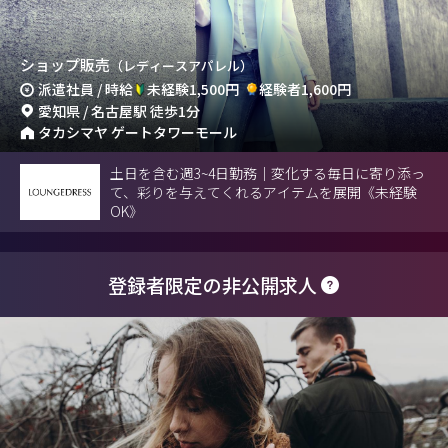
ショップ販売
（レディースアパレル）
派遣社員 / 時給
未経験1,500円
経験者1,600円
愛知県 / 名古屋駅 徒歩1分
タカシマヤ ゲートタワーモール
土日を含む週3~4日勤務｜変化する毎日に寄り添っ
て、彩りを与えてくれるアイテムを展開《未経験
OK》
登録者限定の非公開求人