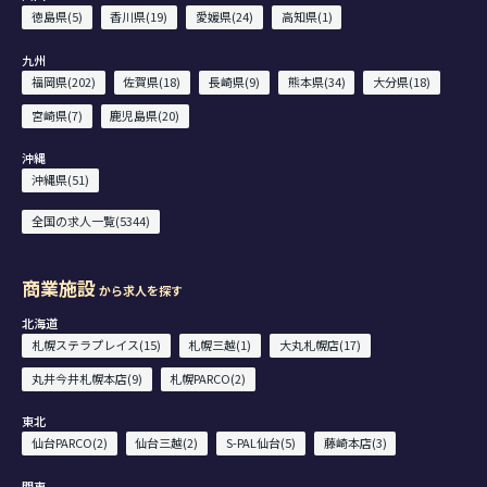
徳島県(5)
香川県(19)
愛媛県(24)
高知県(1)
九州
福岡県(202)
佐賀県(18)
長崎県(9)
熊本県(34)
大分県(18)
宮崎県(7)
鹿児島県(20)
沖縄
沖縄県(51)
全国の求人一覧(5344)
商業施設
から求人を探す
北海道
札幌ステラプレイス(15)
札幌三越(1)
大丸札幌店(17)
丸井今井札幌本店(9)
札幌PARCO(2)
東北
仙台PARCO(2)
仙台三越(2)
S-PAL仙台(5)
藤崎本店(3)
関東