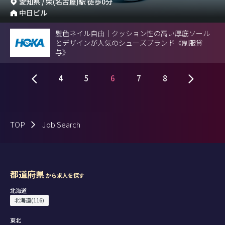
愛知県 / 栄(名古屋)駅 徒歩0分
中日ビル
髪色ネイル自由｜クッション性の高い厚底ソール
とデザインが人気のシューズブランド《制服貸
与》
4
5
6
7
8
TOP
Job Search
都道府県
から求人を探す
北海道
北海道(116)
東北