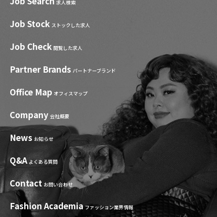
Job Search
求人検索
Job Stock
ストックした求人
Job Check
閲覧した求人
Partner Brands
パートナーブランド
Office Map
オフィスマップ
Company
会社概要
News
お知らせ
Q&A
よくある質問
Contact
お問い合わせ
Fashion Academia
ファッション業界情報