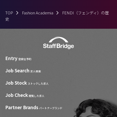
TOP
Fashion Academia
FENDI（フェンディ）の歴
史
Entry
登録会予約
Job Search
求人検索
Job Stock
ストックした求人
Job Check
閲覧した求人
Partner Brands
パートナーブランド