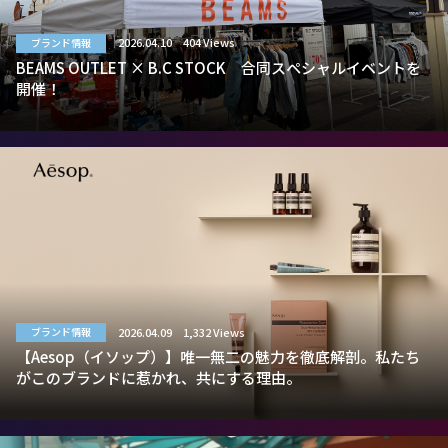
2026.04.10
404 Views
ブランド情報
BEAMS OUTLET × B.C STOCK 合同スペシャルイベントを
開催！
2026.04.09
1,332 Views
ブランド情報
【Aesop（イソップ）】唯一無二の魅力を徹底解剖。私たち
がこのブランドに惹かれ、共にする理由。