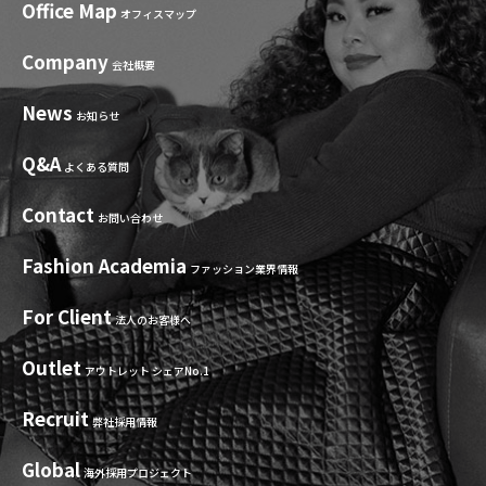
Office Map
オフィスマップ
Company
会社概要
News
お知らせ
Q&A
よくある質問
Contact
お問い合わせ
Fashion Academia
ファッション業界情報
For Client
法人のお客様へ
Outlet
アウトレット シェアNo.1
Recruit
弊社採用情報
Global
海外採用プロジェクト