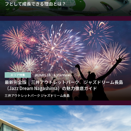
フとして成長できる理由とは？
2026.01.10
6,556 Views
エリア特集
最新完全版｜三井アウトレットパーク ジャズドリーム長島
（Jazz Dream Nagashima）の魅力徹底ガイド
三井アウトレットパーク ジャズドリーム長島