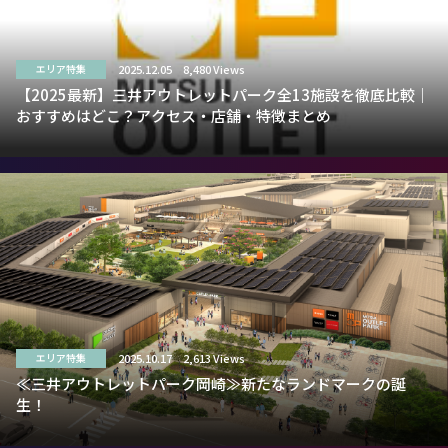
2025.12.05
8,480 Views
エリア特集
【2025最新】三井アウトレットパーク全13施設を徹底比較｜
おすすめはどこ？アクセス・店舗・特徴まとめ
2025.10.17
2,613 Views
エリア特集
≪三井アウトレットパーク岡崎≫新たなランドマークの誕
生！