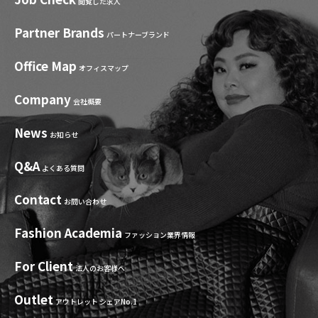
閲覧した求人
Partner Brands
パートナーブランド
Office Map
オフィスマップ
Company
会社概要
News
お知らせ
Q&A
よくある質問
Contact
お問い合わせ
Fashion Academia
ファッション業界情報
For Client
法人のお客様へ
Outlet
アウトレット シェアNo.1