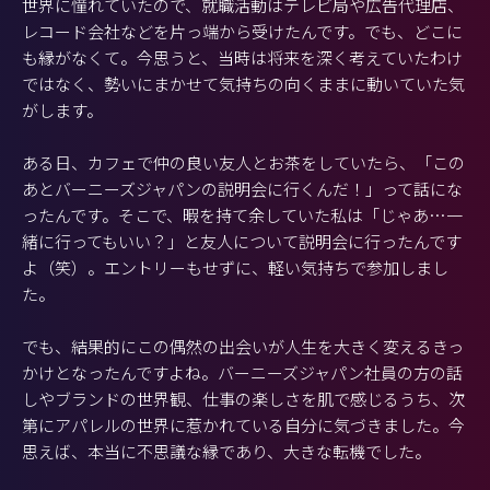
世界に憧れていたので、就職活動はテレビ局や広告代理店、
レコード会社などを片っ端から受けたんです。でも、どこに
も縁がなくて。今思うと、当時は将来を深く考えていたわけ
ではなく、勢いにまかせて気持ちの向くままに動いていた気
がします。
ある日、カフェで仲の良い友人とお茶をしていたら、「この
あとバーニーズジャパンの説明会に行くんだ！」って話にな
ったんです。そこで、暇を持て余していた私は「じゃあ…一
緒に行ってもいい？」と友人について説明会に行ったんです
よ（笑）。エントリーもせずに、軽い気持ちで参加しまし
た。
でも、結果的にこの偶然の出会いが人生を大きく変えるきっ
かけとなったんですよね。バーニーズジャパン社員の方の話
しやブランドの世界観、仕事の楽しさを肌で感じるうち、次
第にアパレルの世界に惹かれている自分に気づきました。今
思えば、本当に不思議な縁であり、大きな転機でした。