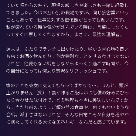
ていた頃からの仲で、現場の厳しさや楽しさも一緒に経験し
てきました。今はお互い別の職場ですが、同じ接客業という
こともあって、仕事に対する価値観がとっても近いんです。
私が疲れている時や気分が沈んでいる時は、言葉にしなくた
ってすぐに察してくれますから。まさに、最強の理解者。
週末は、ふたりでランチに出かけたり、昼から居心地の良い
お店でお酒を飲んだり。何か特別なことをするわけじゃない
けれど、他愛もない話をしながらゆっくり過ごす時間が、今
の自分にとっては何より贅沢なリフレッシュです。
家のことも彼女に支えてもらってばかりで…、ほんと、頭が
上がりません（笑）！妻が作るご飯はいつも僕の好みにぴっ
たり合わせた味付けで、どの料理も本当に美味しいんですか
ら。当たり前のようにご飯の並ぶ食卓や、何でもないような
会話。派手さはないけれど、そんな日常こそが自分を穏やか
に満たしてくれる大切なエネルギーなんだと感じています。