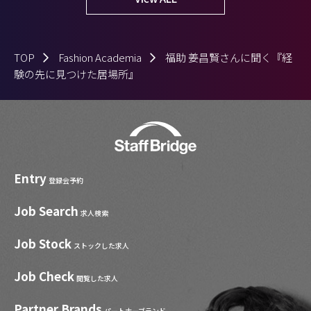
TOP
Fashion Academia
福助 姜昌賢さんに聞く『経
験の先に見つけた居場所』
Entry
登録会予約
Job Search
求人検索
Job Stock
ストックした求人
Job Check
閲覧した求人
Partner Brands
パートナーブランド