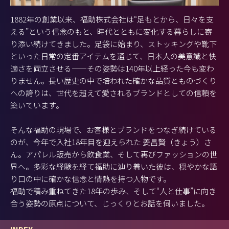
1882年の創業以来、福助株式会社は“足もとから、日々を支
える”という信念のもと、時代とともに変化する暮らしに寄
り添い続けてきました。足袋に始まり、ストッキングや靴下
といった日常の定番アイテムを通じて、日本人の美意識と快
適さを両立させる——その姿勢は140年以上経った今も変わ
りません。長い歴史の中で培われた確かな品質とものづくり
への誇りは、世代を超えて愛されるブランドとしての信頼を
築いています。
そんな福助の現場で、お客様とブランドをつなぎ続けている
のが、今年で入社18年目を迎えられた 姜昌賢（きょう）さ
ん。アパレル販売から飲食業、そして再びファッションの世
界へ。多彩な経験を経て福助に辿り着いた彼は、穏やかな語
り口の中に確かな信念と情熱を持つ人物です。
福助で積み重ねてきた18年の歩み、そして“人と仕事”に向き
合う姿勢の原点について、じっくりとお話を伺いました。