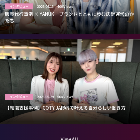
2026.06.13
400 Views
インタビュー
販売代行事例 × YANUK ブランドとともに歩む店舗運営のか
たち
2026.05.29
564 Views
インタビュー
【転職支援事例】COTY JAPANで叶える自分らしい働き方
View ALL