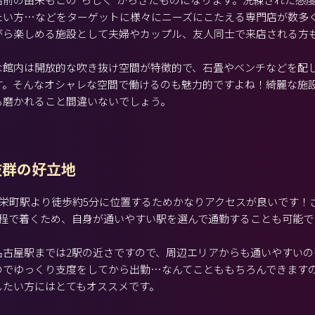
たい方…などをターゲットに様々にニーズにこたえる専門店が数多
がら楽しめる施設として夫婦やカップル、友人同士で来店される方
な館内は開放的な吹き抜け空間が特徴的で、石畳やベンチなどを配
す。そんなオシャレな空間で働けるのも魅力的ですよね！綺麗な施
も磨かれること間違いないでしょう。
抜群の好立地
駅・栄町駅より徒歩約5分に位置するためかなりアクセスが良いです！
分程で着くため、自身が通いやすい駅を選んで通勤することも可能で
名古屋駅までは2駅の近さですので、周辺エリアからも通いやすいの
のでゆっくり支度をしてから出勤…なんてことももちろんできます
したい方にはとてもオススメです。