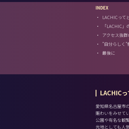
INDEX
・
LACHICっ
・
「LACHIC
・
アクセス抜群
・
”自分らしく
・
最後に
LACHI
愛知県名古屋市
賑わいをみせて
公園や有名な観
光地としても人