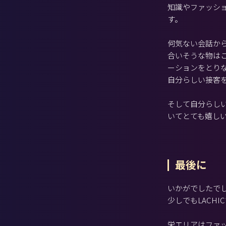
知識やファッシ
す。
何気ない会話か
合いそうな物は
ーションをとり
自分らしい接客
そして自分らし
いてとても嬉し
最後に
いかがでしたで
少しでもLACH
栄エリアはファ