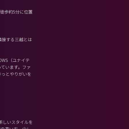
り徒歩約5分に位置
隣接する三越とは
OWS（ユナイテ
っています。ファ
きっとやりがいを
る新しいスタイルを
度の高い方、少し