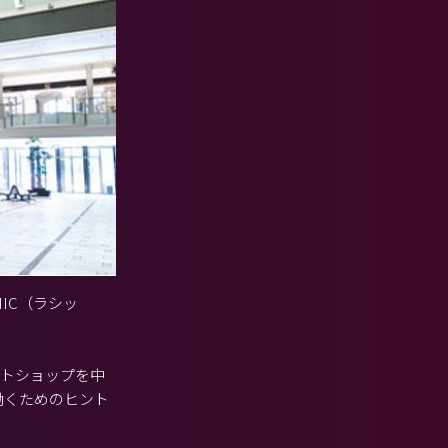
IC（ラシッ
クトショップを中
働くためのヒント