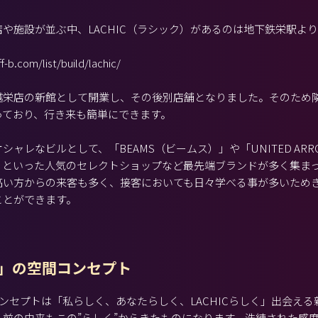
や施設が並ぶ中、LACHIC（ラシック）があるのは地下鉄栄駅よ
-b.com/list/build/lachic/
越栄店の新館として開業し、その後別店舗となりました。そのため
っており、行き来も簡単にできます。
シャレなビルとして、「BEAMS（ビームス）」や「UNITED ARR
」といった人気のセレクトショップなど最先端ブランドが多く集ま
高い方からの来客も多く、接客においても日々学べる事が多いため
ことができます。
IC」の空間コンセプト
のコンセプトは「私らしく、あなたらしく、LACHICらしく」出会え
名前の由来もこの”らしく”からきたものになります。洗練された感