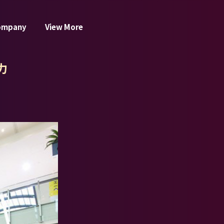
ompany
View More
力