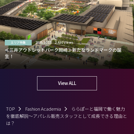
2025.10.17
2,630 Views
エリア特集
≪三井アウトレットパーク岡崎≫新たなランドマークの誕
生！
View ALL
TOP
Fashion Academia
ららぽーと福岡で働く魅力
を徹底解説～アパレル販売スタッフとして成長できる理由と
は？