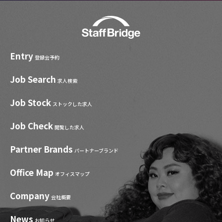
Entry
登録会予約
Job Search
求人検索
Job Stock
ストックした求人
Job Check
閲覧した求人
Partner Brands
パートナーブランド
Office Map
オフィスマップ
Company
会社概要
News
お知らせ