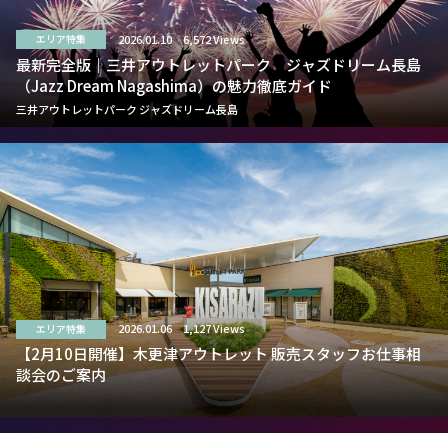
2026.01.10
6,572 Views
エリア特集
最新完全版｜三井アウトレットパーク ジャズドリーム長島
（Jazz Dream Nagashima）の魅力徹底ガイド
三井アウトレットパーク ジャズドリーム長島
2026.01.06
1,127 Views
エリア特集
【2月10日開催】木更津アウトレット 販売スタッフお仕事相
談会のご案内