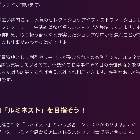
ブランドが揃います。
階の広い店内には、人気のセレクトショップやファストファッション
、ランジェリー、生活雑貨など幅広いショップが集結しています。
の雰囲気、取り扱う商材など充実したショップの中から選ぶことが
りのお仕事がみつかるはずです♪
業員特典として割引やサービスが受けられるのも利点です。ルミネ
品店も充実しているので、休憩時のお食事やその日の晩御飯などを
ちろん対象店舗であれば食品以外でも利用できます。多彩なお店が
典です。
ロ「ルミネスト」を目指そう！
開催される「ルミネスト」という接客コンテストがあります。この
実力を、ルミネ全店から選出されるスタッフ同士で競い合います。