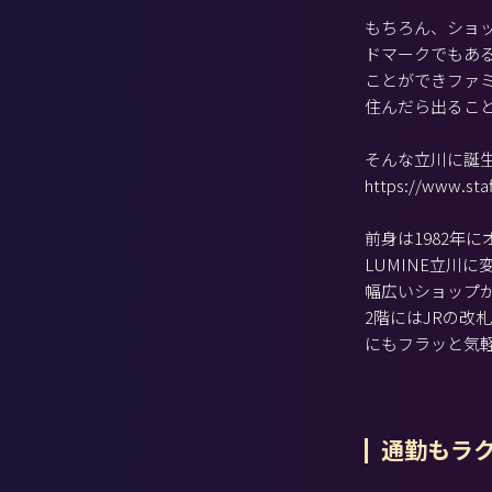
もちろん、ショ
ドマークでもあ
ことができファ
住んだら出るこ
そんな立川に誕生
https://www.staf
前身は1982年に
LUMINE立川
幅広いショップ
2階にはJRの改
にもフラッと気
通勤もラ