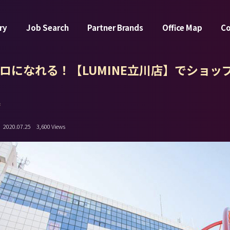
ry
Job Search
Partner Brands
Office Map
C
ロになれる！【LUMINE立川店】でショッ
店
2020.07.25
3,600 Views