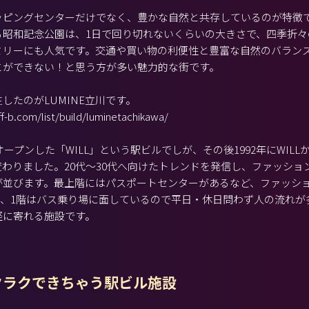
ッピングセンターだけでなく、豊かな自然と共存しているのが特徴
る昭和記念公園は、1日で回り切れないくらいの大きさで、四季折々
ミリーにも人気です。交通や買い物の利便性と豊富な自然のバラン
とができない！と思う方が多い魅力的な街です。
したのがLUMINE立川です。
f-b.com/list/build/luminetachikawa/
オープンした「WILL」という駅ビルでしが、その後1992年にWILL
に変わりました。20代～30代へ向けたトレンドを発信し、ファッシ
が並びます。最上階にはパスポートセンターがあるなど、ファッシ
札、1階はバス乗り場に面しているので平日・休日問わず人の流れが
軽に寄れる施設です。
クラクできちゃう駅ビル施設