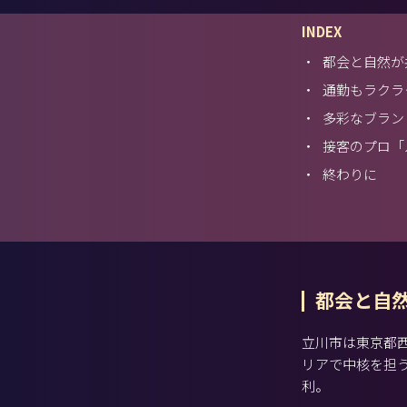
INDEX
・
都会と自然が
・
通勤もラクラ
・
多彩なブラン
・
接客のプロ「
・
終わりに
都会と自
立川市は東京都
リアで中核を担
利。