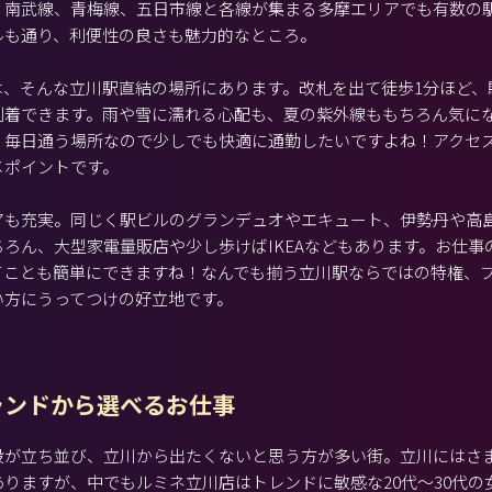
、南武線、青梅線、五日市線と各線が集まる多摩エリアでも有数の
ルも通り、利便性の良さも魅力的なところ。
店は、そんな立川駅直結の場所にあります。改札を出て徒歩1分ほど
到着できます。雨や雪に濡れる心配も、夏の紫外線ももちろん気に
毎日通う場所なので少しでも快適に通勤したいですよね！アクセス抜
メポイントです。
アも充実。同じく駅ビルのグランデュオやエキュート、伊勢丹や高
ろん、大型家電量販店や少し歩けばIKEAなどもあります。お仕事
てことも簡単にできますね！なんでも揃う立川駅ならではの特権、
い方にうってつけの好立地です。
ランドから選べるお仕事
設が立ち並び、立川から出たくないと思う方が多い街。立川にはさ
りますが、中でもルミネ立川店はトレンドに敏感な20代～30代の