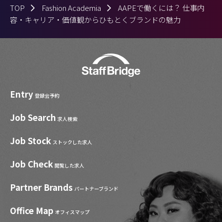
TOP
Fashion Academia
AAPEで働くには？ 仕事内
容・キャリア・価値観からひもとくブランドの魅力
Entry
登録会予約
Job Search
求人検索
Job Stock
ストックした求人
Job Check
閲覧した求人
Partner Brands
パートナーブランド
Office Map
オフィスマップ