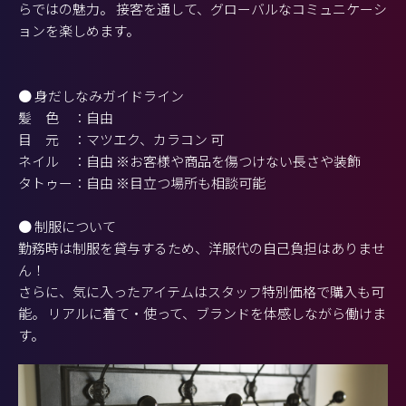
らではの魅力。 接客を通して、グローバルなコミュニケーシ
ョンを楽しめます。
● 身だしなみガイドライン
髪 色 ：自由
目 元 ：マツエク、カラコン 可
ネイル ：自由 ※お客様や商品を傷つけない長さや装飾
タトゥー：自由 ※目立つ場所も相談可能
● 制服について
勤務時は制服を貸与するため、洋服代の自己負担はありませ
ん！
さらに、気に入ったアイテムはスタッフ特別価格で購入も可
能。 リアルに着て・使って、ブランドを体感しながら働けま
す。