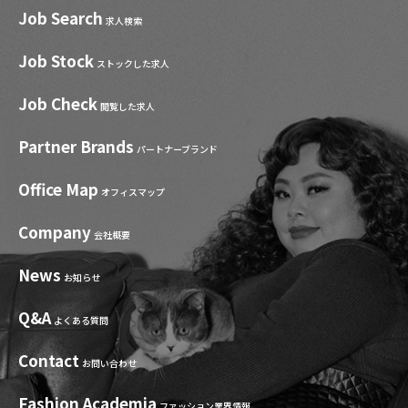
Job Search
求人検索
Job Stock
ストックした求人
Job Check
閲覧した求人
Partner Brands
パートナーブランド
Office Map
オフィスマップ
Company
会社概要
News
お知らせ
Q&A
よくある質問
Contact
お問い合わせ
Fashion Academia
ファッション業界情報