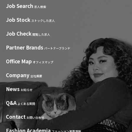
Job Search
求人検索
Job Stock
ストックした求人
Job Check
閲覧した求人
Partner Brands
パートナーブランド
Office Map
オフィスマップ
Company
会社概要
News
お知らせ
Q&A
よくある質問
Contact
お問い合わせ
Fashion Academia
ファッション業界情報