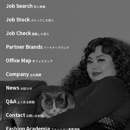
Job Search
求人検索
Job Stock
ストックした求人
Job Check
閲覧した求人
Partner Brands
パートナーブランド
Office Map
オフィスマップ
Company
会社概要
News
お知らせ
Q&A
よくある質問
Contact
お問い合わせ
Fashion Academia
ファッション業界情報