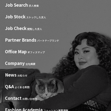
Job Search
求人検索
Job Stock
ストックした求人
Job Check
閲覧した求人
Partner Brands
パートナーブランド
Office Map
オフィスマップ
Company
会社概要
News
お知らせ
Q&A
よくある質問
Contact
お問い合わせ
Fashion Academia
ファッション業界情報