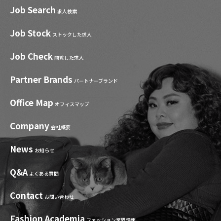
Job Search
求人検索
Job Stock
ストックした求人
Job Check
閲覧した求人
Partner Brands
パートナーブランド
Office Map
オフィスマップ
Company
会社概要
News
お知らせ
Q&A
よくある質問
Contact
お問い合わせ
Fashion Academia
ファッション業界情報