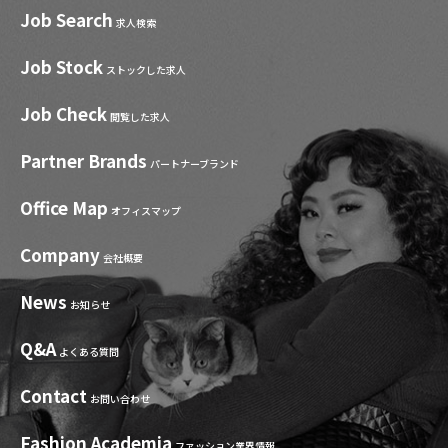
Job Search
求人検索
Job Stock
ストックした求人
Job Check
閲覧した求人
Partner Brands
パートナーブランド
Office Map
オフィスマップ
Company
会社概要
News
お知らせ
Q&A
よくある質問
Contact
お問い合わせ
Fashion Academia
ファッション業界情報