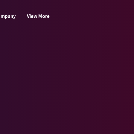
ompany
View More