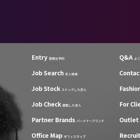
Entry
Q&A
登録会予約
よ
Job Search
Contac
求人検索
Job Stock
Fashio
ストックした求人
Job Check
For Cli
閲覧した求人
Partner Brands
Outlet
パートナーブランド
Office Map
Recrui
オフィスマップ