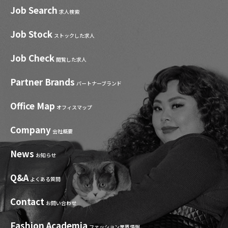
Job Search
求人検索
Job Stock
ストックした求人
Job Check
閲覧した求人
Partner Brands
パートナーブランド
Office Map
オフィスマップ
Company
会社概要
News
お知らせ
Q&A
よくある質問
Contact
お問い合わせ
Fashion Academia
ファッション業界情報