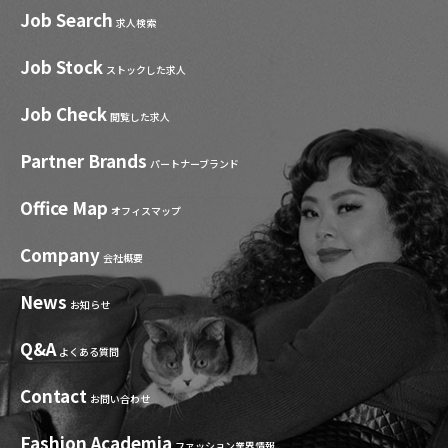
Job Search
求人検索
Job Stock
ストックした求人
Job Check
閲覧した求人
Partner Brands
パートナーブランド
Office Map
オフィスマップ
Company
会社概要
News
お知らせ
Q&A
よくある質問
Contact
お問い合わせ
Fashion Academia
ファッション業界情報