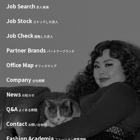
Job Search
求人検索
Job Stock
ストックした求人
Job Check
閲覧した求人
Partner Brands
パートナーブランド
Office Map
オフィスマップ
Company
会社概要
News
お知らせ
Q&A
よくある質問
Contact
お問い合わせ
Fashion Academia
ファッション業界情報