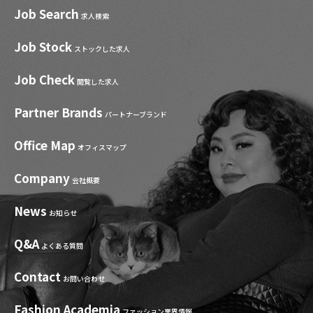
Job Search
求人検索
Job Stock
ストックした求人
Job Check
閲覧した求人
Partner Brands
パートナーブランド
Office Map
オフィスマップ
Company
会社概要
News
お知らせ
Q&A
よくある質問
Contact
お問い合わせ
Fashion Academia
ファッション業界情報