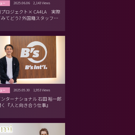
2025.06.06
2,143 Views
ュー
プロジェクト× CA4LA 実際
う? 外国籍スタッフの
2025.05.30
1,953 Views
ュー
ンターナショナル 石田 裕一郎
聞く『人と向き合う仕事』