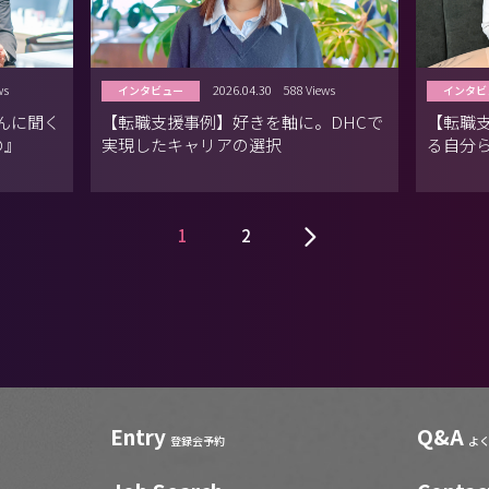
ws
2026.04.30
588 Views
インタビュー
インタビ
さんに聞く
【転職支援事例】好きを軸に。DHCで
【転職支
の』
実現したキャリアの選択
る自分
1
2
Entry
Q&A
登録会予約
よ