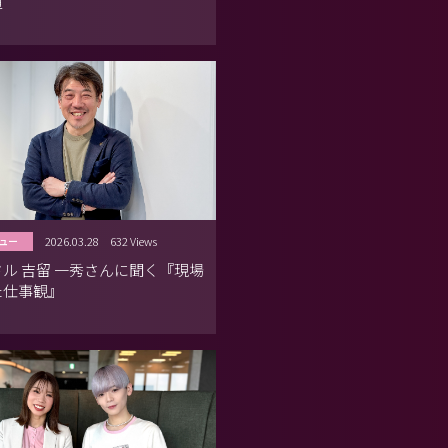
道
2026.03.28
632 Views
ュー
ル 吉留 一秀さんに聞く『現場
た仕事観』