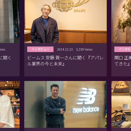
iews
2024.12.23
3,339 Views
インタビュー
インタビ
に聞く
ビームス 安藤 賀一さんに聞く『アパレ
関口 
ル業界の今と未来』
てきた