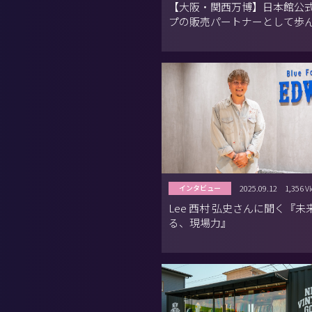
【大阪・関西万博】日本館公
プの販売パートナーとして歩ん
日間
2025.09.12
1,356 V
インタビュー
Lee 西村 弘史さんに聞く『未
る、現場力』