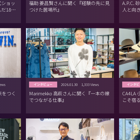
式ショッ
福助 姜昌賢さんに聞く『経験の先に見
A.P.
だ184
つけた居場所』
人と向
iews
2026.01.30
1,333 Views
インタビュー
インタビ
来をつく
Marimekko 高萩さんに聞く『一本の線
CA4L
でつながる仕事』
こそ宿