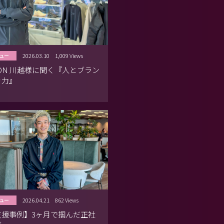
2026.03.10
1,009 Views
ュー
MON 川越様に聞く『人とブラン
ぐ力』
2026.04.21
862 Views
ュー
支援事例】3ヶ月で掴んだ正社