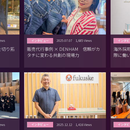
iews
2025.07.07
1,685 Views
インタビュー
インタビ
を切り拓
販売代行事例 × DENHAM 信頼がカ
海外採用
タチに変わる共創の現場力
際に働い
のリア
iews
2025.12.12
1,416 Views
インタビュー
インタビ