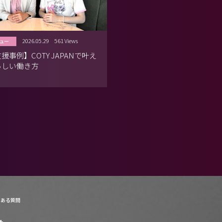
2026.05.29
561 Views
ュー
援事例】COTY JAPANで叶え
らしい働き方
くある質問