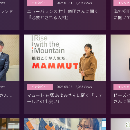
iews
2025.01.31
2,215 Views
インタビュー
インタビ
ブランド
ニューバランス 村上 儀明さんに聞く
海外採用
『必要とされる人材』
に働いてみてど
リアル
iews
2025.05.16
2,053 Views
インタビュー
インタビ
淳さんに
マムート 石塚 あゆみさんに聞く『リテ
ビーズイ
ールとの出会い』
さんに