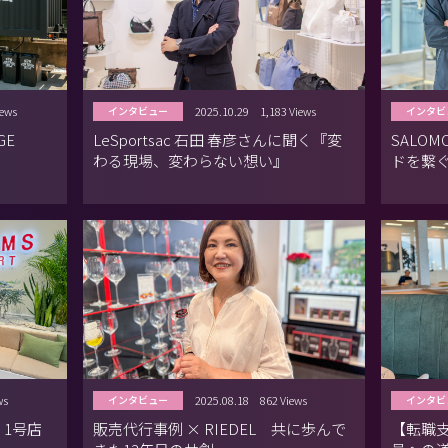
iews
2025.10.29
1,183 Views
インタビュー
インタビ
GE
LeSportsac 石田 春彦さんに聞く『変
SALO
わる現場、変わらない想い』
ドを繋
ws
2025.08.18
862 Views
インタビュー
インタビ
 1号店
販売代行事例 × RIEDEL 共に歩んで
【転職