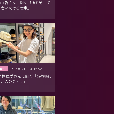
C. 砂山 哲さんに聞く『服を通して
き合い続ける仕事』
2025.09.01
1,304 Views
ュー
A 小林 亜季さんに聞く『販売職に
る、人のチカラ』