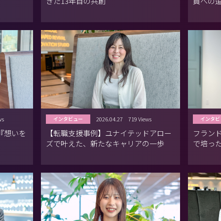
きた13年目の共創
員への
ws
2026.04.27
719 Views
インタビュー
インタビ
く『想いを
【転職支援事例】ユナイテッドアロー
フランド
ズで叶えた、新たなキャリアの一歩
で培っ